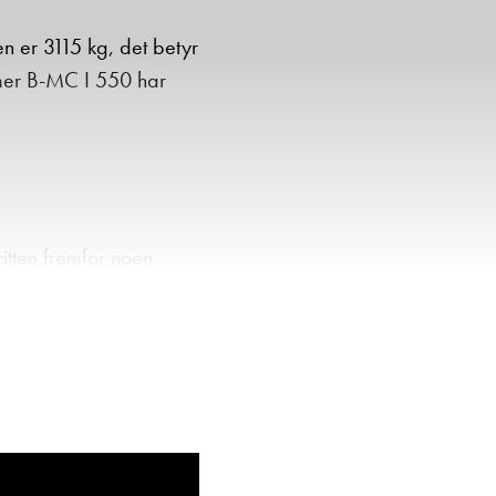
n er 3115 kg, det betyr
Hymer B-MC I 550 har
tten fremfor noen
et i ulike prisklasser,
srike bobil- og
et og sitt gode design.
 en praktisk
enspeiler nøyaktig det
ikkerhet.