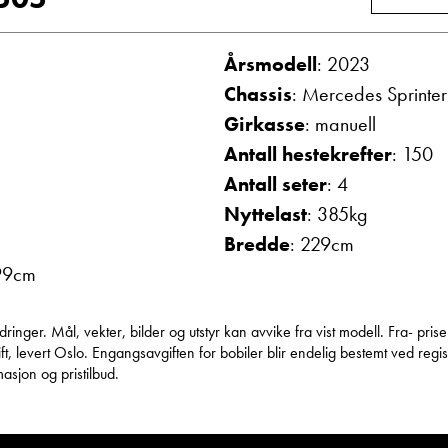
Vis telefon
Vis epost
Årsmodell
: 2023
Chassis
: Mercedes Sprinter
Girkasse
: manuell
Antall hestekrefter
: 150
Antall seter
: 4
Nyttelast
: 385kg
Bredde
: 229cm
99cm
olthe
May-Liz Bringedal
mottak
Butikkselger
nger. Mål, vekter, bilder og utstyr kan avvike fra vist modell. Fra- prise
Vis telefon
, levert Oslo. Engangsavgiften for bobiler blir endelig bestemt ved regist
asjon og pristilbud.
Vis epost