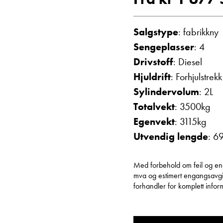
Vis telefon
Vis epost
Salgstype
: fabrikkny
Sengeplasser
: 4
Drivstoff
: Diesel
Hjuldrift
: Forhjulstrekk
Sylindervolum
: 2L
Totalvekt
: 3500kg
Egenvekt
: 3115kg
Utvendig lengde
: 6
Janne Solberg H
Serviceleder/kunde
Med forbehold om feil og endri
Vis telefon
mva og estimert engangsavgift
forhandler for komplett inform
Vis epost