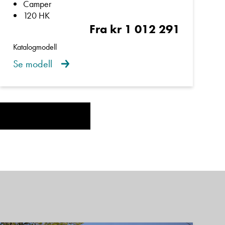
Camper
120 HK
Fra kr 1 012 291
Katalogmodell
Se modell