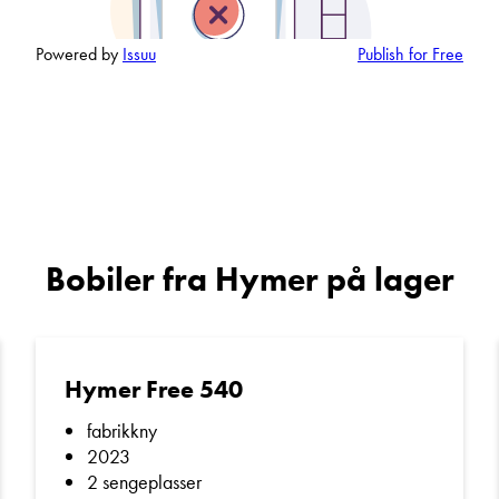
Powered by
Issuu
Publish for Free
Denne siden er beskyttet av reCAPTCHA og Google
Personvernerklæring
og
Vilkår for bruk
er gjeldende.
Kontakt avdeling
Bobiler fra Hymer på lager
Hymer Free 540
fabrikkny
2023
2 sengeplasser