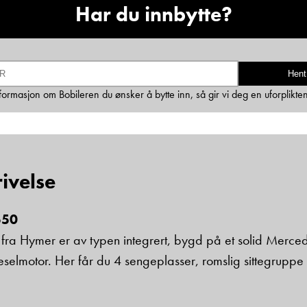
Har du innbytte?
Ta kontakt
Hent
Lurer du på noe? Spør!
informasjon om Bobileren du ønsker å bytte inn, så gir vi deg en uforplikte
Sted
ivelse
Hva gjelder det?
550
E-post
a Hymer er av typen integrert, bygd på et solid Mercede
ieselmotor. Her får du 4 sengeplasser, romslig sittegrup
Navn