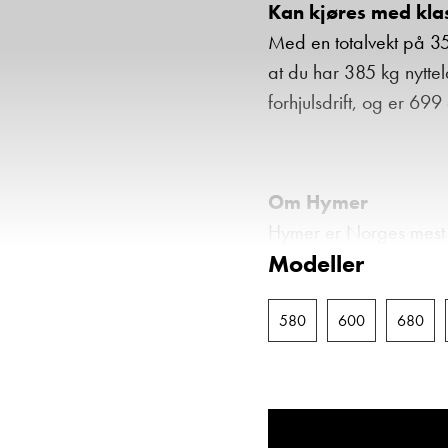
Kan kjøres med klass
Med en totalvekt på 35
at du har 385 kg nyttel
forhjulsdrift, og er 6
Om Hymer
Hymer er Norges mest 
Modeller
blant bobilfolket her ti
vil du garantert finne 
Den tyske campinggigan
580
600
680
campingvognprodusentene
Uansett hvilken modell 
planløsning. Bilene er
kundene forventer: utme