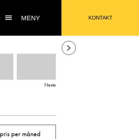
MENY
KONTAKT
Neste
 Jacob Sausjord
 pris per måned
Selger