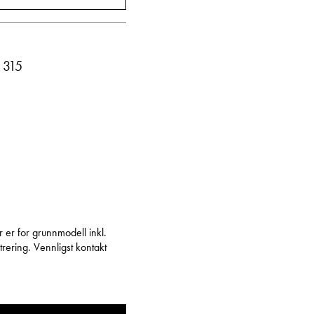
Vis telefon
Vis epost
 315
r er for grunnmodell inkl.
rering. Vennligst kontakt