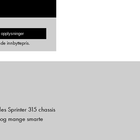
 opplysninger
nde innbyttepris.
s Sprinter 315 chassis
pe og mange smarte