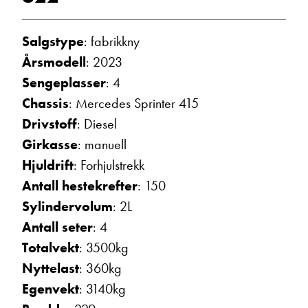
Vis telefon
Vis epost
Salgstype
: fabrikkny
Årsmodell
: 2023
Sengeplasser
: 4
Chassis
: Mercedes Sprinter 415
Drivstoff
: Diesel
Girkasse
: manuell
Hjuldrift
: Forhjulstrekk
Antall hestekrefter
: 150
Sylindervolum
: 2L
Morten Knutsen
Salgssjef
Antall seter
: 4
Vis telefon
Totalvekt
: 3500kg
Vis epost
Nyttelast
: 360kg
Egenvekt
: 3140kg