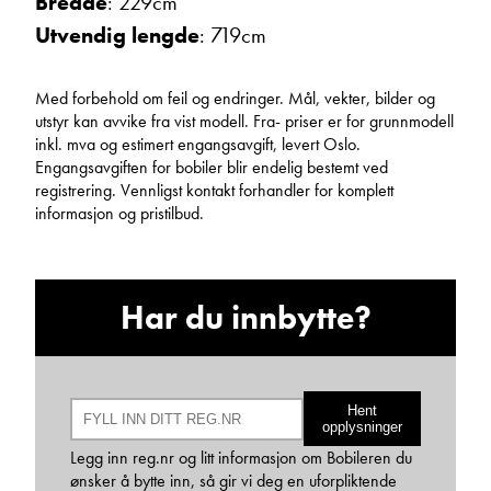
Bredde
: 229cm
Utvendig lengde
: 719cm
Med forbehold om feil og endringer. Mål, vekter, bilder og
utstyr kan avvike fra vist modell. Fra- priser er for grunnmodell
inkl. mva og estimert engangsavgift, levert Oslo.
Engangsavgiften for bobiler blir endelig bestemt ved
registrering. Vennligst kontakt forhandler for komplett
Hans Jacob Sausjord
informasjon og pristilbud.
Selger
Vis telefon
Vis epost
Har du innbytte?
Hent
opplysninger
Legg inn reg.nr og litt informasjon om Bobileren du
ønsker å bytte inn, så gir vi deg en uforpliktende