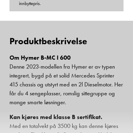
innbyttepris.
Janne Solberg Holthe
Serviceleder/kundemottak
Vis telefon
Produktbeskrivelse
Vis epost
Om Hymer B-MC I 600
Denne 2023-modellen fra Hymer er av typen
integrert, bygd på et solid Mercedes Sprinter
415 chassis og utstyrt med en 2l Dieselmotor. Her
får du 4 sengeplasser, romslig sittegruppe og
mange smarte løsninger.
May-Liz Bringedal
Kan kjøres med klasse B sertifikat.
Butikkselger
Med en totalvekt på 3500 kg kan denne kjøres
Vis telefon