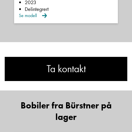
2023
Delintegrert
Se modell
Ta kontakt
Lurer du på noe? Spør!
Bobiler fra Bürstner på
Sted
lager