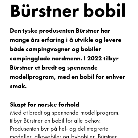
Bürstner bobil
Morten Tordal
Avdelingsleder
Vis telefon
Vis epost
Den tyske produsenten Bürstner har
mange års erfaring i å utvikle og levere
både campingvogner og bobiler
campingglade nordmenn. I 2022 tilbyr
Bürstner et bredt og spennende
modellprogram, med en bobil for enhver
smak.
Skapt for norske forhold
Morten Knutsen
Med et bredt og spennende modellprogram,
Salgssjef
Vis telefon
tilbyr Bürstner en bobil for alle behov.
Vis epost
Produsenten byr på hel- og delintegrerte
modeller, alkovebiler og bybobiler. Bürstner