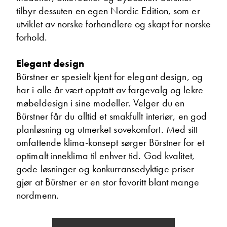
tilbyr dessuten en egen Nordic Edition, som er
utviklet av norske forhandlere og skapt for norske
forhold.
Elegant design
Bürstner er spesielt kjent for elegant design, og
har i alle år vært opptatt av fargevalg og lekre
møbeldesign i sine modeller. Velger du en
Hans Jacob Sausjord
Bürstner får du alltid et smakfullt interiør, en god
Selger
planløsning og utmerket sovekomfort. Med sitt
Vis telefon
omfattende klima-konsept sørger Bürstner for et
Vis epost
optimalt inneklima til enhver tid. God kvalitet,
gode løsninger og konkurransedyktige priser
gjør at Bürstner er en stor favoritt blant mange
nordmenn.