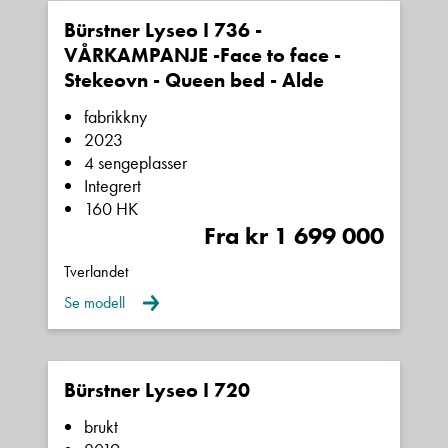
Hva gjelder det?
Bürstner Lyseo I 736 -
VÅRKAMPANJE -Face to face -
Stekeovn - Queen bed - Alde
E-post
fabrikkny
2023
4 sengeplasser
Navn
Integrert
160 HK
Fra kr 1 699 000
Beskrivelse
Tverlandet
Se modell
Bürstner Lyseo I 720
brukt
Denne siden er beskyttet av reCAPTCHA og Google