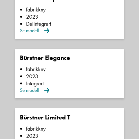
Butikkselger
Vis telefon
fabrikkny
Vis epost
2023
Delintegrert
Se modell
Ta kontakt
Bürstner Elegance
fabrikkny
2023
Lurer du på noe? Spør!
Integrert
Se modell
Sted
Bürstner Limited T
Hva gjelder det?
fabrikkny
2023