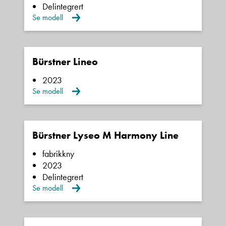
Delintegrert
E-post
Se modell
Navn
Bürstner Lineo
2023
Se modell
Beskrivelse
Bürstner Lyseo M Harmony Line
fabrikkny
2023
Delintegrert
Se modell
Denne siden er beskyttet av reCAPTCHA og Google
Personvernerklæring
og
Vilkår for bruk
er gjeldende.
Ta kontakt