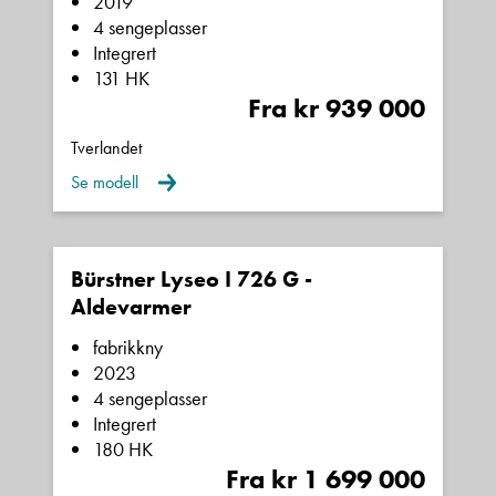
2019
Personvernerklæring
og
Vilkår for bruk
er gjeldende.
4 sengeplasser
Integrert
Ta kontakt
131 HK
Fra kr 939 000
Tverlandet
Se modell
Bürstner Lyseo I 726 G -
Aldevarmer
fabrikkny
2023
4 sengeplasser
Integrert
180 HK
Fra kr 1 699 000