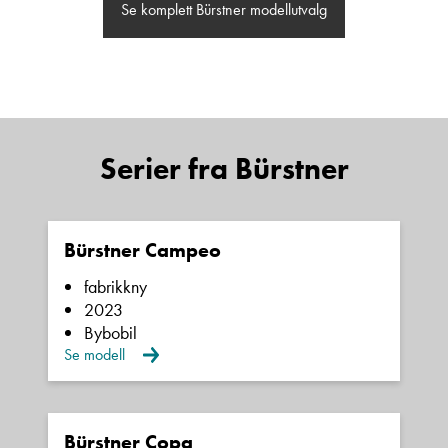
Se komplett Bürstner modellutvalg
Janne Solberg Holthe
Serviceleder/kundemottak
Vis telefon
Serier fra Bürstner
Vis epost
Bürstner Campeo
fabrikkny
2023
Bybobil
Se modell
May-Liz Bringedal
Bürstner Copa