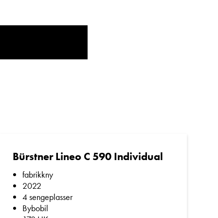
tilling av både nye og
l din bobil eller
 Molde og Ålesund. På
er ønskelig ved
Bürstner Lineo C 590 Individual
fabrikkny
2022
4 sengeplasser
Bybobil