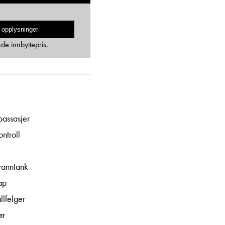
 opplysninger
nde innbyttepris.
passasjer
ntroll
e
 vanntank
ap
llfelger
ør