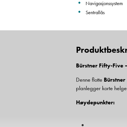
Navigasjonssystem
Sentrallås
Produktbeskr
Bürstner Fifty-Five –
Denne flotte
Bürstner 
planlegger korte helget
Høydepunkter: