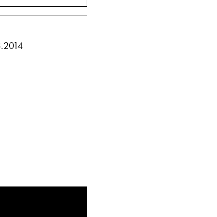
Vis telefon
Vis epost
3.2014