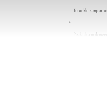
To enkle senger b
Praktisk
senkese
Ryggekamera
s
Stekeovn
– perfe
TV-antenne
slik