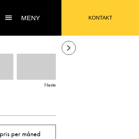
MENY
KONTAKT
Neste
 Jacob Sausjord
 pris per måned
Selger