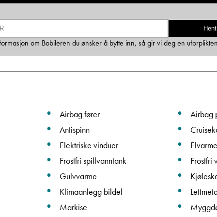
Ta kontakt
Hent
informasjon om Bobileren du ønsker å bytte inn, så gir vi deg en uforplikte
Lurer du på noe? Spør!
Sted
Airbag fører
Airbag 
Antispinn
Cruiseko
Hva gjelder det?
Elektriske vinduer
Elvarm
Frostfri spillvanntank
Frostfri
E-post
Gulvvarme
Kjølesk
Klimaanlegg bildel
Lettmeta
Navn
Markise
Myggd