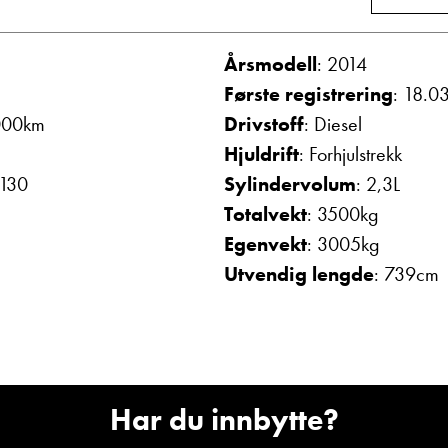
Vis telefon
Vis epost
Årsmodell
: 2014
Første registrering
: 18.0
000km
Drivstoff
: Diesel
Hjuldrift
: Forhjulstrekk
 130
Sylindervolum
: 2,3L
Totalvekt
: 3500kg
Egenvekt
: 3005kg
Utvendig lengde
: 739cm
olthe
May-Liz Bringedal
mottak
Butikkselger
Vis telefon
Vis epost
Har du innbytte?