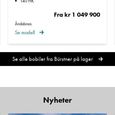
140 HK
Fra kr 1 049 900
Spørsmål / beskjed
Åndalsnes
Se modell
Se alle bobiler fra Bürstner på lager
Denne siden er beskyttet av reCAPTCHA og Google
Personvernerklæring
og
Vilkår for bruk
er gjeldende.
Kontakt avdeling
Nyheter