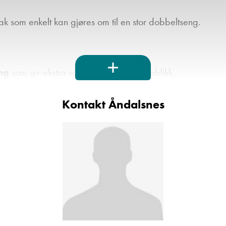
ak som enkelt kan gjøres om til en stor dobbeltseng.
ng
som gir ekstra soveplasser på et øyeblikk.
Kontakt Åndalsnes
om gjør parkering og manøvrering enkelt og trygt.
kt for ferske rundstykker til frokost eller en enkel middag 
 at du kan følge med på favorittprogrammene dine, uansett