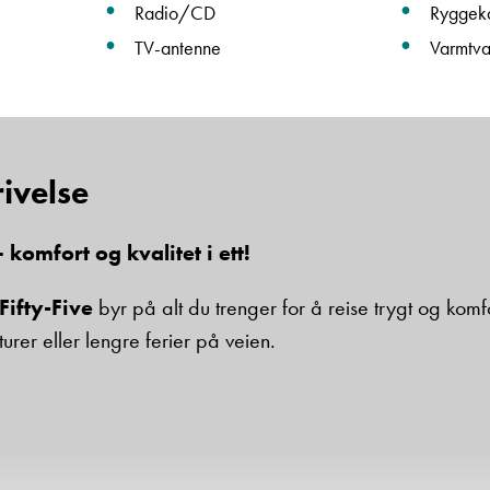
Radio/CD
Ryggek
TV-antenne
Varmtv
Beskrivelse
ivelse
 komfort og kvalitet i ett!
Denne siden er beskyttet av reCAPTCHA og Google
Personvernerklæring
og
Vilkår for bruk
er gjeldende.
Fifty-Five
byr på alt du trenger for å reise trygt og komf
Ta kontakt
urer eller lengre ferier på veien.