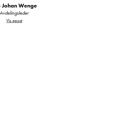
e Johan Wenge
Avdelingsleder
ette en bobil som gir
Vis epost
nne attraktive modellen!
bil- og/eller
g på at du får den