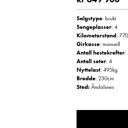
Vis telefon
Vis epost
Salgstype
: brukt
Sengeplasser
: 4
Kilometerstand
: 77
Girkasse
: manuell
Antall hestekrefter
:
Antall seter
: 4
Nyttelast
: 495kg
Bredde
: 230cm
Janne Solberg H
Sted:
Åndalsnes
Serviceleder/kunde
Vis telefon
Vis epost