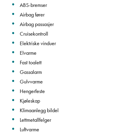
Vis epost
ABS-bremser
Airbag fører
Airbag passasjer
Cruisekontroll
Ta kontakt
Elektriske vinduer
Elvarme
Fast toalett
Lurer du på noe? Spør!
Gassalarm
Gulvvarme
Sted
Hengerfeste
Kjøleskap
Hva gjelder det?
Klimaanlegg bildel
Lettmetallfelger
Luftvarme
E-post