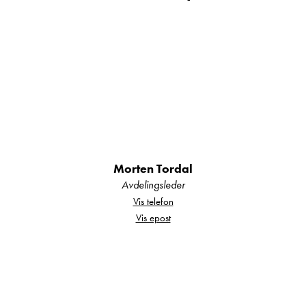
To komfortable køyesenger bakerst
Stor dobbelseng i alkoven
Sittegruppe som enkelt gjøres om til seng
Morten Tordal
Avdelingsleder
Vis telefon
Romslig bad og godt utstyrt kjøkken
Vis epost
Truma-varmesystem som holder dere varme
hele året, itillegg til gulvvarme.