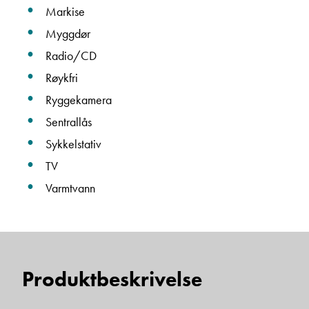
Markise
Myggdør
Navn
Radio/CD
Røykfri
Ryggekamera
Beskrivelse
Sentrallås
Sykkelstativ
TV
Varmtvann
Denne siden er beskyttet av reCAPTCHA og Google
Personvernerklæring
og
Vilkår for bruk
er gjeldende.
Produktbeskrivelse
Ta kontakt