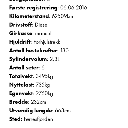
Første registrering
: 06.06.2016
Kilometerstand
: 62509km
Drivstoff
: Diesel
Girkasse
: manuell
Hjuldrift
: Forhjulstrekk
Antall hestekrefter
: 130
Hans Jacob Sausjord
Sylindervolum
: 2,3L
Selger
Vis telefon
Antall seter
: 6
Vis epost
Totalvekt
: 3495kg
Nyttelast
: 735kg
Egenvekt
: 2760kg
Bredde
: 232cm
Utvendig lengde
: 663cm
Sted:
Førresfjorden