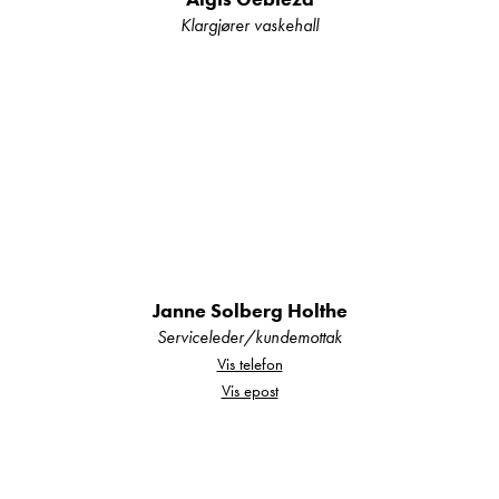
Vi er forhandler av Hymer, Bürstner, Carado,
Klargjører vaskehall
LMC og Laika.
Kroken Haugaland er den bobilforhandleren
som har vært lengst her på Haugalandet.
Vårt verksted har dyktige fagfolk.
Butikken har rikelig med tilbehør og deler
Janne Solberg Holthe
Kom gjerne innom oss for en kikk, eller ta kontakt
Serviceleder/kundemottak
med en av våre trivelige selgere
Vis telefon
Vis epost
Morten Knutsen: 41278886
Hans Jacob Sausjord: 41346640