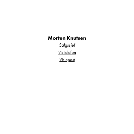
Separert dusj og toalett
Bra lasterom bak i bilen
Klar for eventyr:
Morten Knutsen
Salgssjef
Vis telefon
Vis epost
Solcellepanel på taket – perfekt for
fricamping
Sykkelstativ og hengerfeste – ta med alt
dere trenger