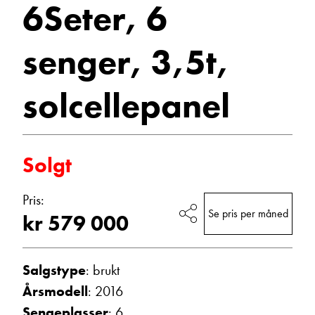
6Seter, 6
Vis telefon
Vis epost
senger, 3,5t,
solcellepanel
Solgt
Pris:
Morten Knutsen
Se pris per måned
kr 579 000
Salgssjef
Vis telefon
Vis epost
Salgstype
: brukt
Årsmodell
: 2016
Sengeplasser
: 6