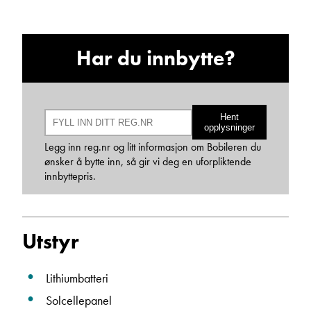
Janne Solberg Holthe
Har du innbytte?
Serviceleder/kundemottak
Vis telefon
Vis epost
Hent
opplysninger
Legg inn reg.nr og litt informasjon om Bobileren du
ønsker å bytte inn, så gir vi deg en uforpliktende
innbyttepris.
Utstyr
May-Liz Bringedal
Lithiumbatteri
Butikkselger
Solcellepanel
Vis telefon