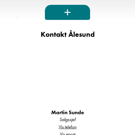
Romslig soverom
med stor tverrstilt seng
Kontakt Ålesund
og en gedigen garasje under – garasjen
kan nås innenfra, praktisk også for
hundeeiere.
Separat dusj og toalett
på hver side av
bilen, med dør som kan lukkes frem mot
kjøkkenet – gir en egen privat sove- og
Martin Sunde
baderomsavdeling.
Salgssjef
Vis telefon
Vis epost