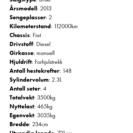
Årsmodell
: 2013
Sengeplasser
: 2
Kilometerstand
: 112000km
Chassis
: Fiat
Drivstoff
: Diesel
Girkasse
: manuell
Hans Jacob Sausjord
Selger
Hjuldrift
: Forhjulstrekk
Vis telefon
Antall hestekrefter
: 148
Vis epost
Sylindervolum
: 2.3L
Antall seter
: 4
Totalvekt
: 3500kg
Nyttelast
: 465kg
Egenvekt
: 3035kg
Bredde
: 234cm