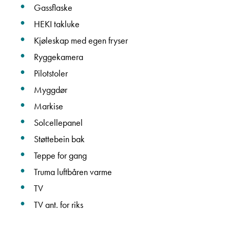
Gassflaske
HEKI takluke
Navn
Kjøleskap med egen fryser
Ryggekamera
Pilotstoler
Beskrivelse
Myggdør
Markise
Solcellepanel
Støttebein bak
Teppe for gang
Truma luftbåren varme
Denne siden er beskyttet av reCAPTCHA og Google
Personvernerklæring
og
Vilkår for bruk
er gjeldende.
TV
TV ant. for riks
Ta kontakt