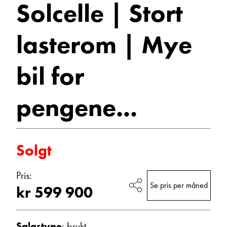
Solcelle | Stort
Mye
Vis telefon
Vis epost
bil
lasterom | Mye
for
bil for
pengene...
2013
pengene...
Bobiler
Solgt
Morten Knutsen
Salgssjef
Pris:
Vis telefon
Se pris per måned
kr 599 900
Vis epost
Salgstype
: brukt