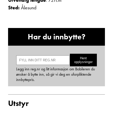
Utvendig lengde
: 721cm
Sted:
Ålesund
Janne Solberg Holthe
Serviceleder/kundemottak
Vis telefon
Vis epost
Har du innbytte?
Hent
opplysninger
Legg inn reg.nr og litt informasjon om Bobileren du
ønsker å bytte inn, så gir vi deg en uforpliktende
innbyttepris.
May-Liz Bringedal
Utstyr
Butikkselger
Vis telefon