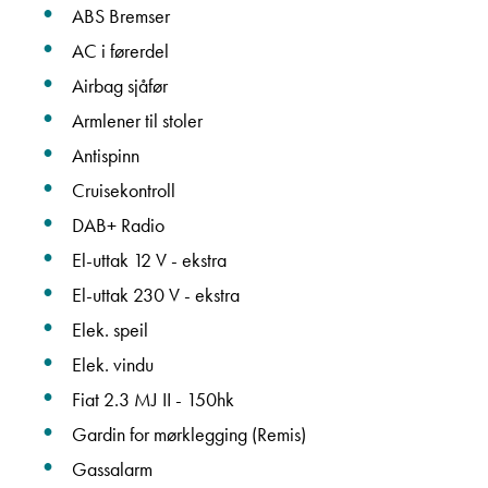
ABS Bremser
Vis epost
AC i førerdel
Airbag sjåfør
Armlener til stoler
Ta kontakt
Antispinn
Cruisekontroll
DAB+ Radio
Lurer du på noe? Spør!
El-uttak 12 V - ekstra
El-uttak 230 V - ekstra
Sted
Elek. speil
Elek. vindu
Fiat 2.3 MJ II - 150hk
Hva gjelder det?
Gardin for mørklegging (Remis)
Gassalarm
E-post