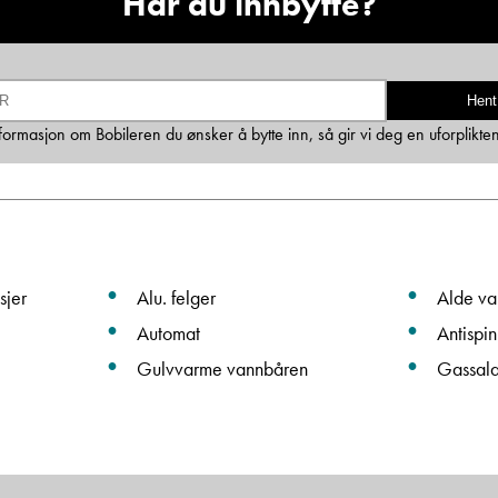
Har du innbytte?
Ta kontakt
Hent
Lurer du på noe? Spør!
informasjon om Bobileren du ønsker å bytte inn, så gir vi deg en uforplikte
Sted
sjer
Alu. felger
Alde va
Hva gjelder det?
Automat
Antispin
Gulvvarme vannbåren
Gassal
E-post
Navn