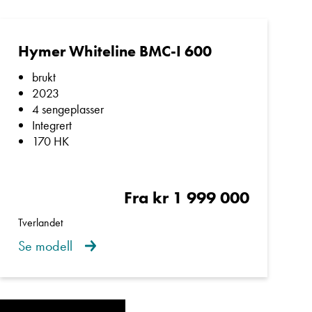
ndlere i Åndalsnes,
Hymer Whiteline BMC-I 600
er fra den helt enkle
brukt
nskap kommer våre
2023
4 sengeplasser
til oppfølging, deler og
Integrert
170 HK
Fra kr 1 999 000
rkene Hymer, Bürstner,
r og campingvogner hos
Tverlandet
Se modell