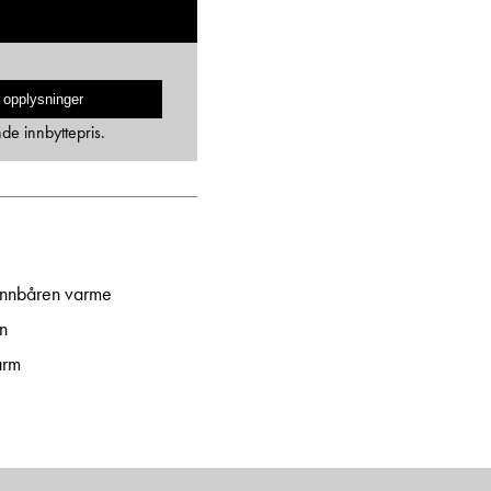
 opplysninger
nde innbyttepris.
nnbåren varme
n
arm