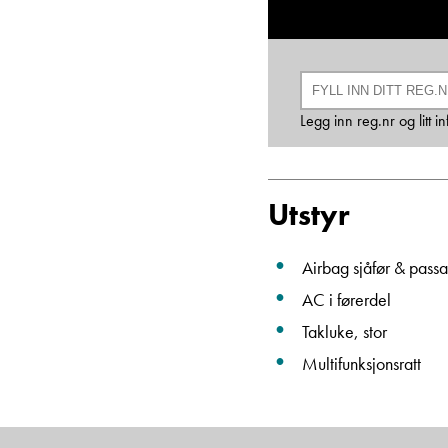
Legg inn reg.nr og litt 
Utstyr
Airbag sjåfør & passa
AC i førerdel
Takluke, stor
Multifunksjonsratt