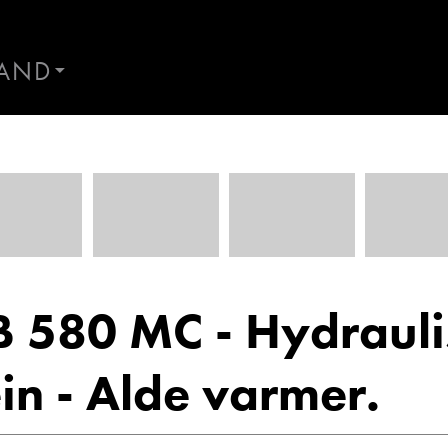
AND
AND
Kontakt Førresfjorden
ES
 580 MC - Hydrauli
in - Alde varmer.
al
Morten Knutsen
Hans
r
Salgssjef