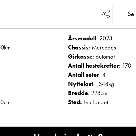
Vis telefon
Se
Vis epost
Årsmodell
: 2023
00km
Chassis
: Mercedes
Girkasse
: automat
Antall hestekrefter
: 170
Antall seter
: 4
Nyttelast
: 1348kg
olthe
May-Liz Bringedal
Bredde
: 228cm
mottak
Butikkselger
00cm
Sted:
Tverlandet
Vis telefon
Vis epost