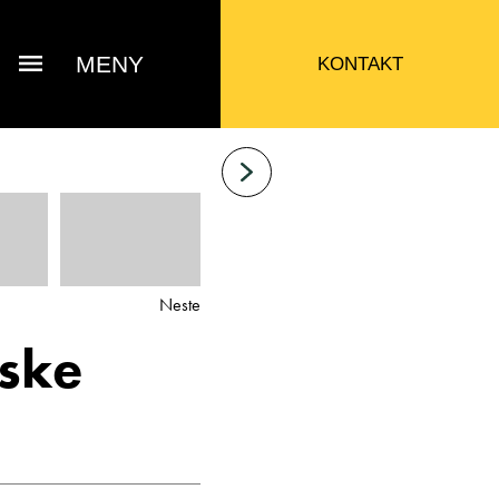
MENY
KONTAKT
Neste
ske
 Jacob Sausjord
Selger