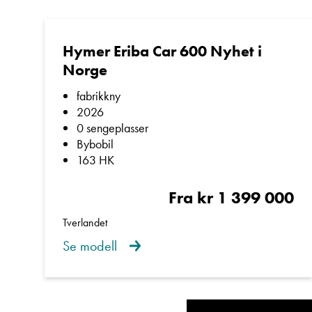
Kroken Bodø er en 
Hymer Eriba Car 600 Nyhet i
Norge
Bodø, Ålesund, Hau
campingvogna til ekskl
fabrikkny
kunder til gode. Det er
2026
0 sengeplasser
service når du handler
Bybobil
163 HK
Fra kr 1 399 000
Vi er NCB-autorisert c
Carado og Polar, og du
Tverlandet
oss.
Se modell