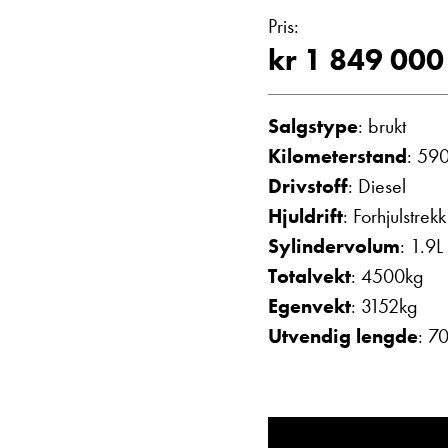
Bobiler
Vis telefon
Pris:
Vis epost
kr 1 849 000
Salgstype
: brukt
Kilometerstand
: 59
Drivstoff
: Diesel
Hjuldrift
: Forhjulstrekk
Sylindervolum
: 1.9L
Totalvekt
: 4500kg
Janne Solberg H
Egenvekt
: 3152kg
Serviceleder/kunde
Utvendig lengde
: 7
Vis telefon
Vis epost