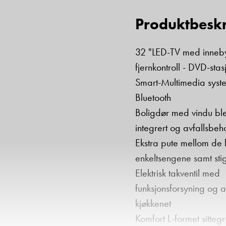
Produktbeskr
32 "LED-TV med inneby
fjernkontroll - DVD-st
Smart-Multimedia sys
Bluetooth
Boligdør med vindu bl
integrert og avfallsbeh
Ekstra pute mellom de
enkeltsengene samt sti
Elektrisk takventil med
funksjonsforsyning og a
kjøkkenet
Komfort L-formet sitte