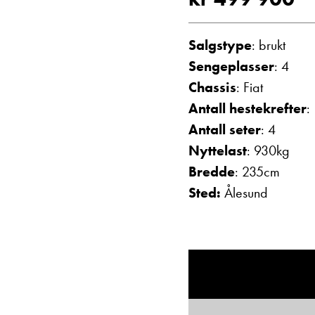
Vis telefon
Vis epost
Salgstype
: brukt
Sengeplasser
: 4
Chassis
: Fiat
Antall hestekrefter
:
Antall seter
: 4
Nyttelast
: 930kg
Bredde
: 235cm
Sted:
Ålesund
Janne Solberg H
Serviceleder/kunde
Vis telefon
Vis epost