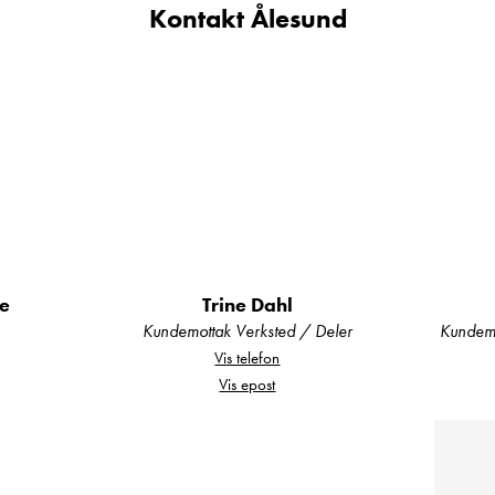
Kontakt Ålesund
 tilhørende glasslokk – maksimerer benkeplassen når det 
yttelsesplate.
de
Trine Dahl
Kundemottak Verksted / Deler
Kundemo
skuffer gir rikelig oppbevaringsplass.
Vis telefon
Vis epost
s