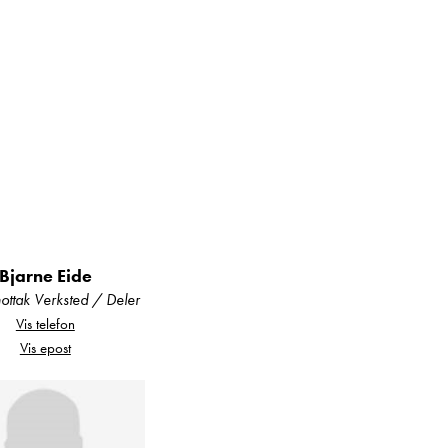
ikke lages mat.
Bjarne Eide
ttak Verksted / Deler
Vis telefon
Vis epost