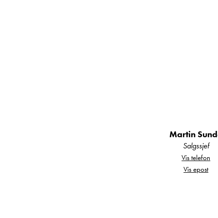
Tre gassbluss med
Dyp vask med besk
Martin Sun
Salgssjef
Store overskap og 
Vis telefon
Vis epost
Behagelig soveplas