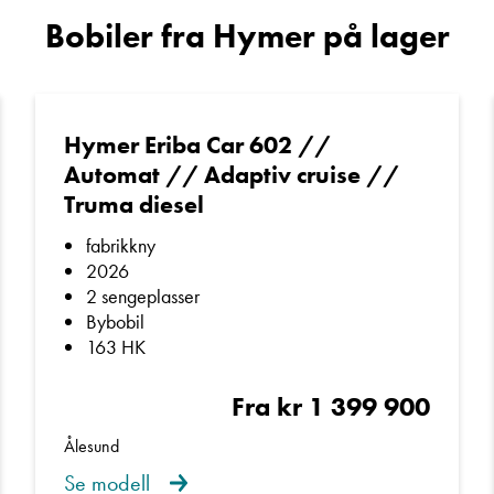
B 654 CL?
Bobiler fra Hymer på lager
 luftvarme
gir jevn og behagelig varme i hele bilen – per
Sted
Hymer Eriba Car 602 //
kstra trygghet.
Automat // Adaptiv cruise //
E-post
Truma diesel
fabrikkny
Telefon/Mobil
2026
2 sengeplasser
Bybobil
Spørsmål / beskjed
163 HK
en hyggelig uteplass på få sekunder.
Fra kr 1 399 900
Ålesund
med syklene hvor du vil.
Se modell