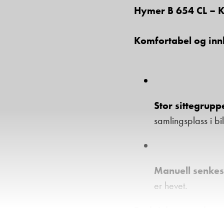
Hymer B 654 CL – Kv
Komfortabel og in
Stor sittegrupp
samlingsplass i bi
Manuell senke
er hevet.
Praktisk og godt ut