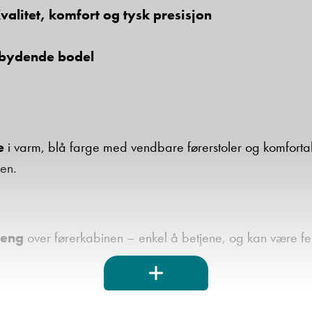
alitet, komfort og tysk presisjon
Beskrivelse
nbydende bodel
e
i varm, blå farge med vendbare førerstoler og komfortab
Denne siden er beskyttet av reCAPTCHA og Google
len.
Personvernerklæring
og
Vilkår for bruk
er gjeldende.
Ta kontakt
seng
over førerkabinen – enkel å betjene, og kan være f
styrt kjøkken