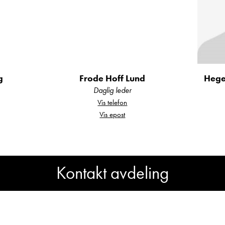
sning
– dobbeltseng langs veggen med myk og komfort
ngen gir ekstra fleksibilitet.
g
Frode Hoff Lund
Hege
Daglig leder
Vis telefon
Vis epost
speil, dusj og praktisk oppbevaring – alt på plass.
Kontakt avdeling
Har du spørsmål om Hymer