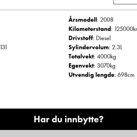
Vis telefon
Vis epost
Årsmodell
: 2008
Kilometerstand
: 125000k
Drivstoff
: Diesel
 131
Sylindervolum
: 2.3L
Totalvekt
: 4000kg
Egenvekt
: 3070kg
Utvendig lengde
: 698cm
olthe
May-Liz Bringedal
mottak
Butikkselger
Vis telefon
Vis epost
Har du innbytte?