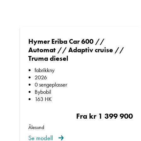
Truma Combi C
Hymer Eriba Car 600 //
Gassalarm
for e
Automat // Adaptiv cruise //
Truma diesel
Utvendig utstyr
fabrikkny
2026
0 sengeplasser
Bybobil
163 HK
Markise – skaper 
Fra kr 1 399 900
Ålesund
Sykkelstativ – ta 
Se modell