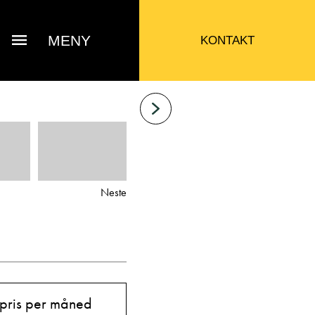
MENY
KONTAKT
Neste
 Jacob Sausjord
 pris per måned
Selger