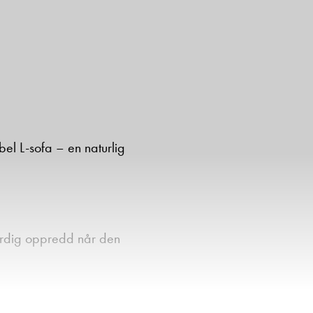
el L-sofa – en naturlig
erdig oppredd når den