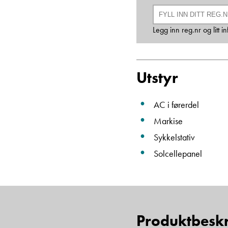
Legg inn reg.nr og litt 
Utstyr
AC i førerdel
Markise
Sykkelstativ
Solcellepanel
Produktbeskr