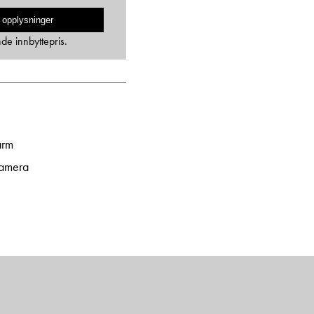
 opplysninger
nde innbyttepris.
arm
amera