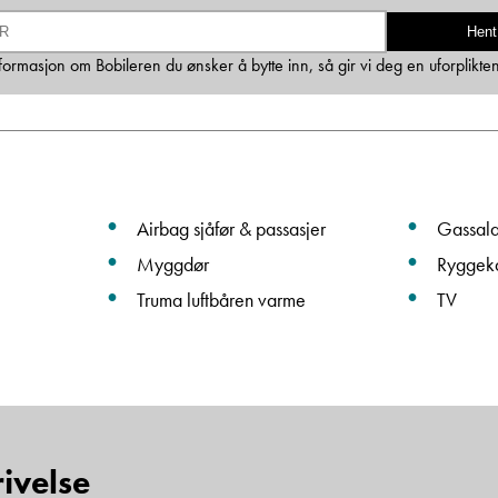
Ta kontakt
Hent
informasjon om Bobileren du ønsker å bytte inn, så gir vi deg en uforplikte
Lurer du på noe? Spør!
Sted
Airbag sjåfør & passasjer
Gassal
Myggdør
Ryggek
Hva gjelder det?
Truma luftbåren varme
TV
E-post
Navn
ivelse