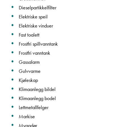
Vis epost
Dieselpartikkelfilter
Elektriske speil
Elektriske vinduer
Fast toalett
Ta kontakt
Frostfri spillvanntank
Frostfri vanntank
Gassalarm
Lurer du på noe? Spør!
Gulvvarme
Kjøleskap
Sted
Klimaanlegg bildel
Klimaanlegg bodel
Hva gjelder det?
Lettmetallfelger
Markise
Myggdør
E-post