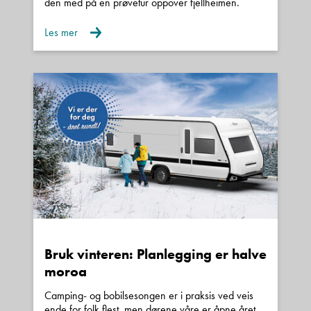
den med på en prøvetur oppover fjellheimen.
Les mer
Bruk vinteren: Planlegging er halve
moroa
Camping- og bobilsesongen er i praksis ved veis
ende for folk flest, men dørene våre er åpne året