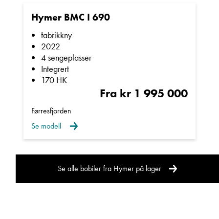
Sted
Hymer BMC I 690
fabrikkny
E-post
2022
4 sengeplasser
Integrert
Telefon/Mobil
170 HK
Fra kr 1 995 000
Førresfjorden
Spørsmål / beskjed
Se modell
Se alle bobiler fra Hymer på lager
Denne siden er beskyttet av reCAPTCHA og Google
Personvernerklæring
og
Vilkår for bruk
er gjeldende.