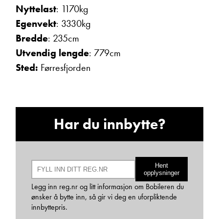
Nyttelast
: 1170kg
Egenvekt
: 3330kg
Bredde
: 235cm
Utvendig lengde
: 779cm
Sted:
Førresfjorden
Hans Jacob Sausjord
Selger
Vis telefon
Har du innbytte?
Vis epost
Hent
opplysninger
Legg inn reg.nr og litt informasjon om Bobileren du
ønsker å bytte inn, så gir vi deg en uforpliktende
innbyttepris.