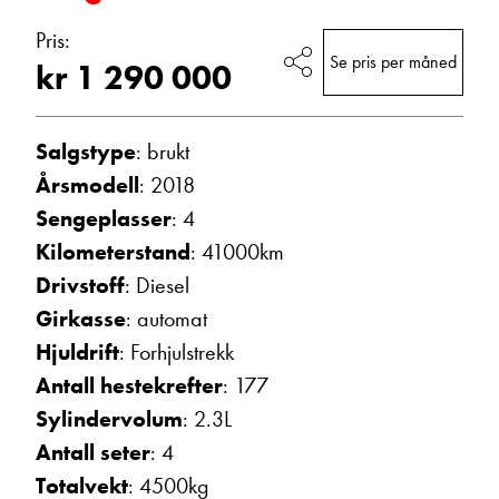
Vis telefon
Pris:
Vis epost
Se pris per måned
kr 1 290 000
Salgstype
: brukt
Årsmodell
: 2018
Sengeplasser
: 4
Kilometerstand
: 41000km
Drivstoff
: Diesel
Girkasse
: automat
Morten Knutsen
Hjuldrift
: Forhjulstrekk
Salgssjef
Antall hestekrefter
: 177
Vis telefon
Sylindervolum
: 2.3L
Vis epost
Antall seter
: 4
Totalvekt
: 4500kg