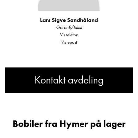
Lars Sigve Sandhåland
Garanti/takst
Vis telefon
Vis epost
Kontakt avdeling
Har du spørsmål om Hymer
B 704 SL?
Bobiler fra Hymer på lager