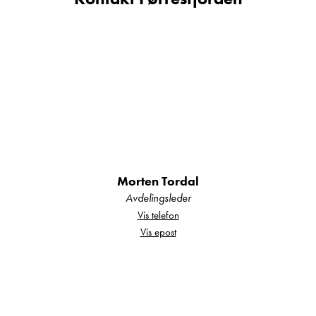
Utstyrt med en
kraftig 177 hk motor
og
automatgir
, gir denne bilen en
smidig, stabil
og luksuriøs kjøreopplevelse
. Med
fire
belteplasser og fire sengeplasser
, er dette
en bobil som passer perfekt for både par og
små familier!
Topp utstyrt:
Morten Tordal
Avdelingsleder
aircondition
Vis telefon
2 stk solcellepanel, (victron solcelle-
Vis epost
regulator/ med bluetooth)
lithium batterier (3stk)
1500watt dometic inverter
safe