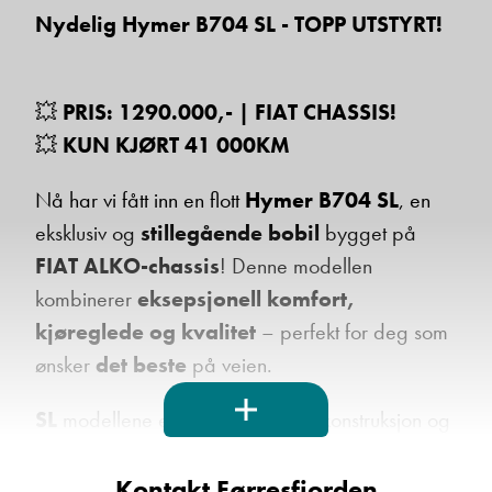
Nydelig Hymer B704 SL - TOPP UTSTYRT!
💥
PRIS: 1290.000,- | FIAT CHASSIS!
💥
KUN KJØRT 41 000KM
Nå har vi fått inn en flott
Hymer B704 SL
, en
eksklusiv og
stillegående bobil
bygget på
FIAT ALKO-chassis
! Denne modellen
kombinerer
eksepsjonell komfort,
kjøreglede og kvalitet
– perfekt for deg som
ønsker
det beste
på veien.
SL
modellene er kjent for sin lette konstruksjon og
svært gode kjøreegenskaper.
Kontakt Førresfjorden