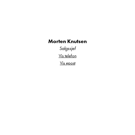
støtteben bak (manuell)
apple TV, med egen inverter
nye sommerdekk
markise
Morten Knutsen
ryggekamera
Salgssjef
stekeovn
Vis telefon
navigasjon
Vis epost
Bilen leveres med ny oljeservice,
registerreim ble byttet i 2024 og frist
neste EU -kontroll er 16.09.26.
2 års Kroken Tryggehet Garanti er
inkludert.
Kom gjerne innom oss på Frakkagjerd for en