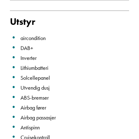
Janne Solberg Holthe
Utstyr
Serviceleder/kundemottak
Vis telefon
aircondition
Vis epost
DAB+
Inverter
Lithiumbatteri
Solcellepanel
Utvendig dusj
ABS-bremser
Airbag fører
Airbag passasjer
May-Liz Bringedal
Antispinn
Butikkselger
Vis telefon
Cruisekontroll