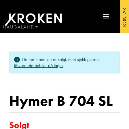
Hymer
KONTAKT
B
704
HAUGALAND
BODØ
SL
HAUGALAND
Kontakt Førresfjorden
2018
ÅLESUND
Denne modellen er solgt, men sjekk gjerne
ÅNDALSNES
Bobiler
tilsvarende bobiler på lager
.
Hymer B 704 SL
Morten Tordal
Solgt
Avdelingsleder