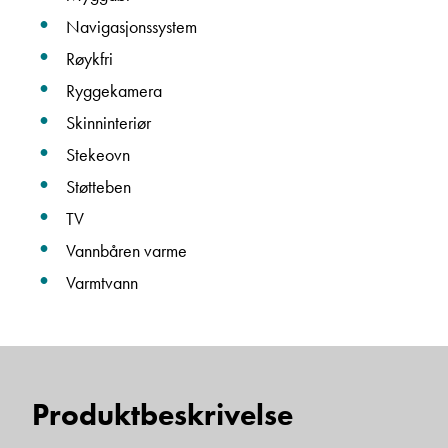
Navigasjonssystem
Røykfri
Navn
Ryggekamera
Skinninteriør
Beskrivelse
Stekeovn
Støtteben
TV
Vannbåren varme
Varmtvann
Denne siden er beskyttet av reCAPTCHA og Google
Personvernerklæring
og
Vilkår for bruk
er gjeldende.
Produktbeskrivelse
Ta kontakt