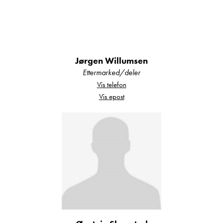
fukttestet og det foreligger
tilstandsrapport.
Alle våre bobiler er EU-godkjent og skal
ha utført service i henhold til
Jørgen Willumsen
serviceprogram, eller det utføres før bilen
Ettermarked/deler
overleveres.
Vis telefon
Vis epost
Eventuell registerreim skal være byttet i
henhold til intervall, alternativt byttes den
før bilen overleveres.
Garantier:
Alle våre nye biler leveres med 5 års