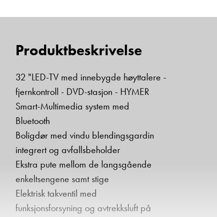
Vis epost
Produktbeskrivelse
Ta kontakt
32 "LED-TV med innebygde høyttalere -
fjernkontroll - DVD-stasjon - HYMER
Smart-Multimedia system med
Lurer du på noe? Spør!
Bluetooth
Boligdør med vindu blendingsgardin
Sted
integrert og avfallsbeholder
Ekstra pute mellom de langsgående
enkeltsengene samt stige
Hva gjelder det?
Elektrisk takventil med
funksjonsforsyning og avtrekksluft på
E-post