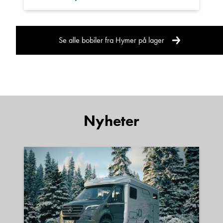
Vekten av ekstrautstyr som påmonteres eller er
påmontert av produsenten og/eller senere av
Se alle bobiler fra Hymer på lager
andre, vil komme i tillegg til den vekten som er
angitt som egenvekt i vognkortet.
Vi tar forbehold om feil i annonsen.
Nyheter