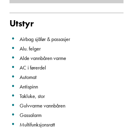
Janne Solberg Holthe
Utstyr
Serviceleder/kundemottak
Vis telefon
Airbag sjåfør & passasjer
Vis epost
Alu. felger
Alde vannbåren varme
AC i førerdel
Automat
Antispinn
Takluke, stor
Gulvvarme vannbåren
Gassalarm
May-Liz Bringedal
Butikkselger
Multifunksjonsratt
Vis telefon