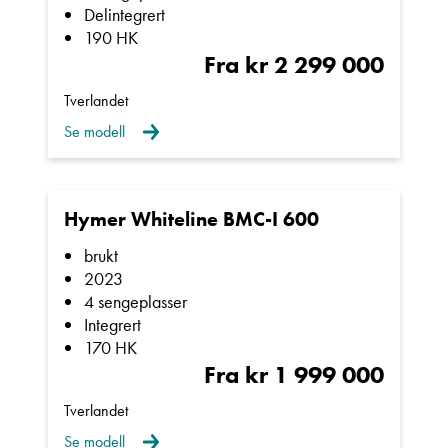
Delintegrert
Kontakt avdeling
Forbehold om vekt
190 HK
Fra kr 2 299 000
Tverlandet
Vi gjør oppmerksom på at den angivelse av
Se modell
egenvekt og nyttelast som fremkommer i denne
annonsen er innhentet fra kjøretøyets vognkort
eller tilsvarende.
Hymer Whiteline BMC-I 600
brukt
Vær oppmerksom på at den oppgitte egenvekt
2023
derfor kun angir vekten på en minimumsutstyrt
4 sengeplasser
Integrert
grunnmodell med påmontert standard utstyr etter
170 HK
produsentens spesifikasjoner.
Fra kr 1 999 000
Kjøretøyets vekt vil kunne variere fra den
Tverlandet
egenvekt som er angitt i vognkortet.
Se modell