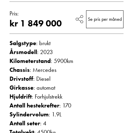
Bobiler
Vis telefon
Pris:
Vis epost
Se pris per måned
kr 1 849 000
Salgstype
: brukt
Årsmodell
: 2023
Kilometerstand
: 5900km
Chassis
: Mercedes
Drivstoff
: Diesel
Girkasse
: automat
Morten Knutsen
Hjuldrift
: Forhjulstrekk
Salgssjef
Vis telefon
Antall hestekrefter
: 170
Vis epost
Sylindervolum
: 1.9L
Antall seter
: 4
Totalvekt
: 4500kg