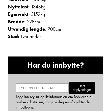
Nyttelast
: 1348kg
Egenvekt
: 3152kg
Bredde
: 228cm
Utvendig lengde
: 700cm
Sted:
Tverlandet
Hans Jacob Sausjord
Selger
Vis telefon
Vis epost
Har du innbytte?
Hent
opplysninger
Legg inn reg.nr og litt informasjon om Bobileren du
ønsker å bytte inn, så gir vi deg en uforpliktende
innbyttepris.