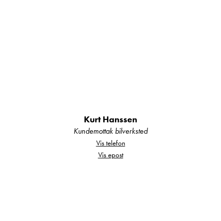
forhold til oppfølging, deler og service når du
handler våre produkter.
Vi er NCB-autorisert caravanforhandler i
Nordland og representerer kvalitetsmerkene
Hymer, Bürstner, Carado og Polar, og du finner
alltid et godt utvalg nye og brukte campingbiler
Kurt Hanssen
og campingvogner hos oss.
Kundemottak bilverksted
Vis telefon
Vis epost
Din sikkerhet:
Alle våre bobiler og campingvogner er