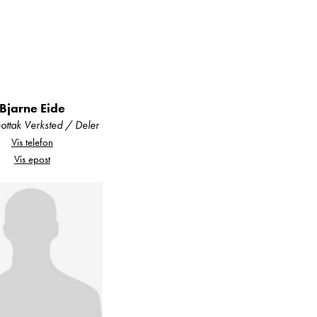
Bjarne Eide
ttak Verksted / Deler
Vis telefon
Vis epost
meopplevelse bak