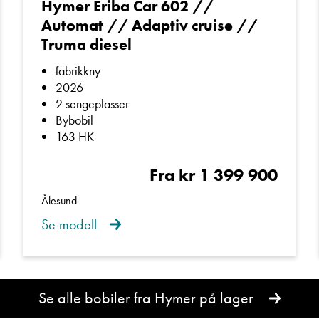
Hymer Eriba Car 602 //
Automat // Adaptiv cruise //
E-post
uetooth lydsystem og Hymer Smart-multimedia
Truma diesel
fabrikkny
Telefon/Mobil
2026
evarme og oppvarmet frontrute
for maksimal komfort
2 sengeplasser
Bybobil
Spørsmål / beskjed
163 HK
 på hjul
– like godt egnet for helgeturer som for langture
Fra kr 1 399 900
Ålesund
Se modell
onger – ekte helårsbobil
Denne siden er beskyttet av reCAPTCHA og Google
Personvernerklæring
og
Vilkår for bruk
er gjeldende.
Se alle bobiler fra Hymer på lager