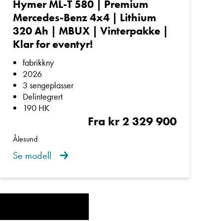
Hymer ML-T 580 | Premium
Mercedes-Benz 4x4 | Lithium
320 Ah | MBUX | Vinterpakke |
Klar for eventyr!
fabrikkny
2026
3 sengeplasser
r i Europa.
Delintegrert
190 HK
Fra kr 2 329 900
Ålesund
Se modell