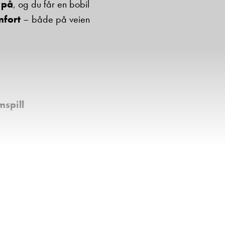
 på
, og du får en bobil
mfort
– både på veien
spill
amera