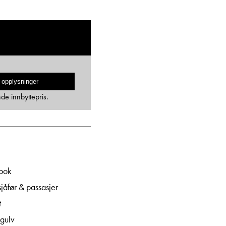
 opplysninger
nde innbyttepris.
bok
jåfør & passasjer
t
gulv