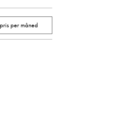
Vis telefon
Vis epost
 pris per måned