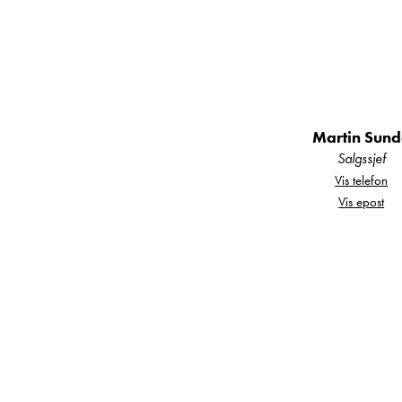
Aktiv cruisekont
Martin Sun
Salgssjef
Elektrisk parke
Vis telefon
Vis epost
Originale 17” 
Bilen er
smidig og m
rattet
.