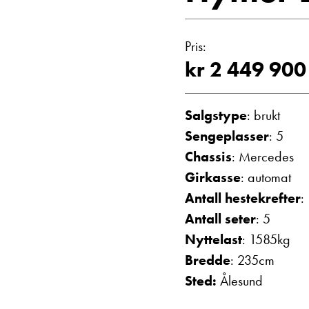
Vis telefon
Vis epost
Pris:
kr 2 449 900
Salgstype
: brukt
Sengeplasser
: 5
Chassis
: Mercedes
Girkasse
: automat
Antall hestekrefter
:
Janne Solberg H
Antall seter
: 5
Serviceleder/kunde
Nyttelast
: 1585kg
Vis telefon
Vis epost
Bredde
: 235cm
Sted:
Ålesund