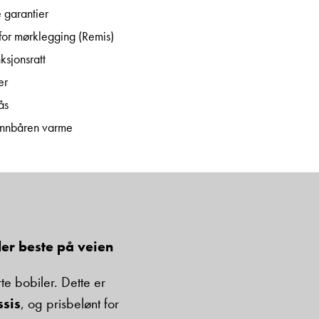
 garantier
for mørklegging (Remis)
ksjonsratt
er
ås
nnbåren varme
ler beste på veien
te bobiler. Dette er
sis
, og prisbelønt for