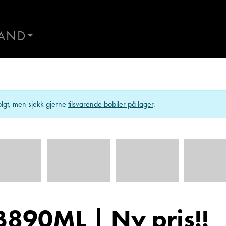
AND
AND
Kontakt Førresfjorden
ES
lgt, men sjekk gjerne
tilsvarende bobiler på lager
.
890ML | Ny pris!!
al
Morten Knutsen
Hans
r
Salgssjef