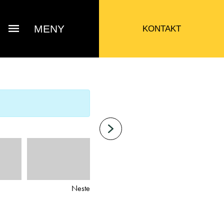
MENY
KONTAKT
Neste
 Jacob Sausjord
Selger