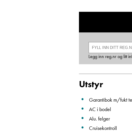
Legg inn reg.nr og litt 
Utstyr
Garantibok m/fukt te
AC i bodel
Alu. felger
Cruisekontroll