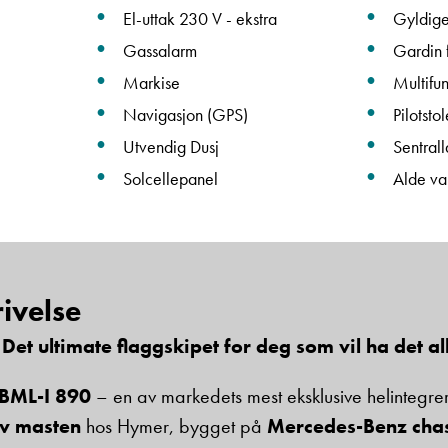
El-uttak 230 V - ekstra
Gyldige
Gassalarm
Gardin 
Beskrivelse
Markise
Multifun
Navigasjon (GPS)
Pilotstol
Utvendig Dusj
Sentrall
Solcellepanel
Alde va
Denne siden er beskyttet av reCAPTCHA og Google
Personvernerklæring
og
Vilkår for bruk
er gjeldende.
ivelse
Ta kontakt
et ultimate flaggskipet for deg som vil ha det al
BML-I 890
– en av markedets mest eksklusive helintegrer
av masten
hos Hymer, bygget på
Mercedes-Benz chas