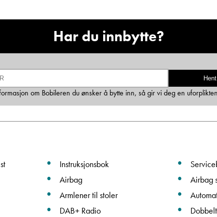
Ta kontakt
Har du innbytte?
Lurer du på noe? Spør!
Hent
Sted
informasjon om Bobileren du ønsker å bytte inn, så gir vi deg en uforplikte
Hva gjelder det?
st
Instruksjonsbok
Service
E-post
Airbag
Airbag s
Armlener til stoler
Automa
Navn
DAB+ Radio
Dobbelt