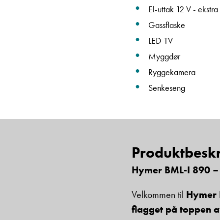
El-uttak 12 V - ekstra
Gassflaske
LED-TV
Myggdør
Ryggekamera
Senkeseng
Produktbeskr
Hymer BML-I 890 – D
Velkommen til
Hymer 
flagget på toppen 