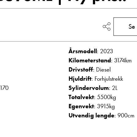
Vis telefon
Vis epost
Se
Årsmodell
: 2023
Kilometerstand
: 3174km
Drivstoff
: Diesel
Hjuldrift
: Forhjulstrekk
 170
Sylindervolum
: 2L
olthe
May-Liz Bringedal
Totalvekt
: 5500kg
mottak
Butikkselger
Egenvekt
: 3915kg
Vis telefon
Vis epost
Utvendig lengde
: 900cm