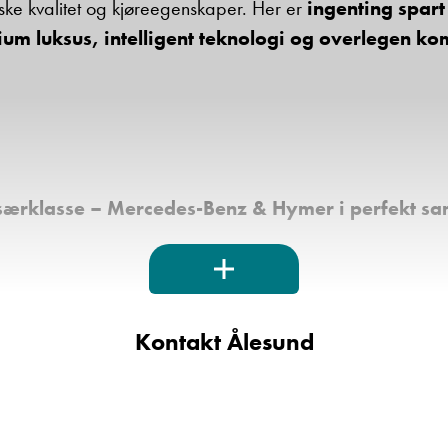
niske kvalitet og kjøreegenskaper. Her er
ingenting spart
um luksus, intelligent teknologi og overlegen ko
særklasse – Mercedes-Benz & Hymer i perfekt sam
tgir (9G-Tronic)
for silkemyk kjøring
Kontakt Ålesund
iasystem med 10.25" skjerm, DAB+ og ryggek