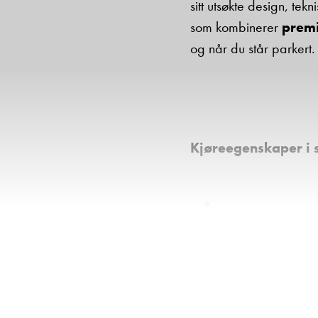
sitt utsøkte design, tek
som kombinerer
premi
og når du står parkert.
Kjøreegenskaper i 
9-trinns automa
MBUX multimed