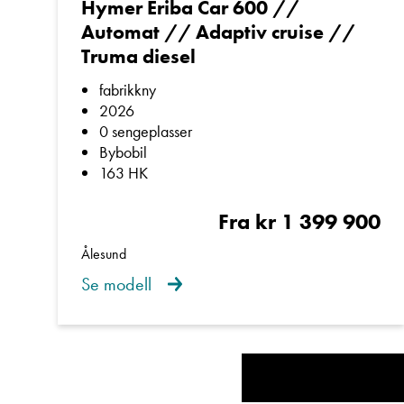
Hymer Eriba Car 600 //
Automat // Adaptiv cruise //
32” LED-TV, Bl
Truma diesel
fabrikkny
2026
Skinnratt, set
0 sengeplasser
Bybobil
163 HK
Dette er et
reelt hjem
Fra kr 1 399 900
Ålesund
Se modell
Bygget for alle ses