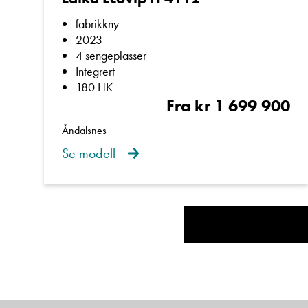
fabrikkny
Ta gjerne kontakt med e
2023
til å hjelpe deg!
4 sengeplasser
Integrert
180 HK
Fra kr 1 699 900
Åndalsnes
Se modell