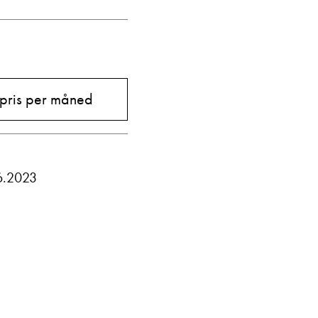
Vis telefon
Vis epost
 pris per måned
6.2023