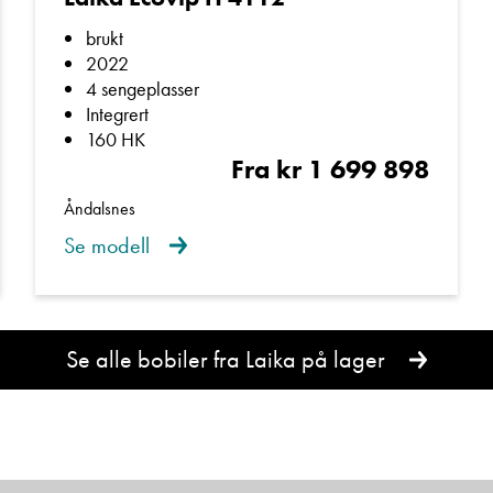
E-post
brukt
n av våre trivelige selgere for en hyggelig bobil- og/eller
2022
4 sengeplasser
Telefon/Mobil
Integrert
160 HK
Fra kr 1 699 898
Spørsmål / beskjed
Åndalsnes
Se modell
Se alle bobiler fra Laika på lager
Denne siden er beskyttet av reCAPTCHA og Google
Personvernerklæring
og
Vilkår for bruk
er gjeldende.
Kontakt avdeling