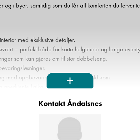
 og i byer, samtidig som du får all komforten du forventer
nteriør med eksklusive detaljer.
rert – perfekt både for korte helgeturer og lange eventy
nger som kan gjøres om til stor dobbelseng.
evaringsløsninger.
ing med oppbevaring og trivelig oppholdsrom.
a anerkjente Laika.
ed moderne utstyr og løsninger.
Kontakt Åndalsnes
l