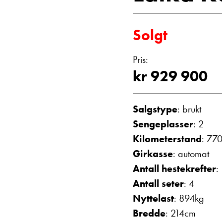
Vis telefon
Vis epost
Solgt
Pris:
kr 929 900
Salgstype
: brukt
Sengeplasser
: 2
Kilometerstand
: 77
Janne Solberg H
Girkasse
: automat
Serviceleder/kunde
Antall hestekrefter
:
Vis telefon
Antall seter
: 4
Vis epost
Nyttelast
: 894kg
Bredde
: 214cm