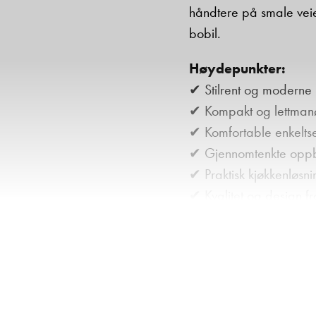
håndtere på smale veier
bobil.
Høydepunkter:
✔ Stilrent og moderne i
✔ Kompakt og lettmanøv
✔ Komfortable enkeltse
✔ Gjennomtenkte oppb
✔ Praktisk kjøkkenløsn
✔ Kvalitet og design fr
✔Nyere 2023-modell m
✔ Sykkelstativ
✔ TV
✔ 180 W Solcellepane
✔ Utvendig gassuttak