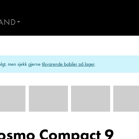
AND
AND
Kontakt Førresfjorden
ES
lgt, men sjekk gjerne
tilsvarende bobiler på lager
.
Kosmo Compact 9
al
Morten Knutsen
Hans
r
Salgssjef