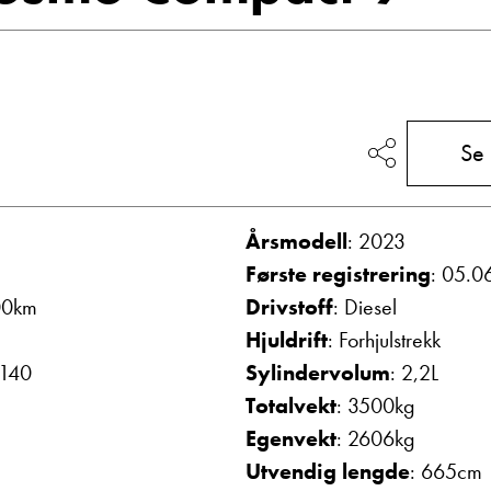
Vis telefon
Vis epost
Se
Årsmodell
: 2023
Første registrering
: 05.0
00km
Drivstoff
: Diesel
olthe
May-Liz Bringedal
Hjuldrift
: Forhjulstrekk
mottak
Butikkselger
 140
Sylindervolum
: 2,2L
Vis telefon
Totalvekt
: 3500kg
Vis epost
Egenvekt
: 2606kg
Utvendig lengde
: 665cm