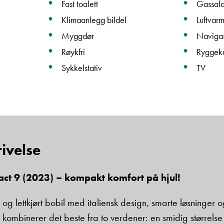
Fast toalett
Gassal
Klimaanlegg bildel
Luftvar
Beskrivelse
Myggdør
Navigas
Røykfri
Ryggek
Sykkelstativ
TV
Denne siden er beskyttet av reCAPTCHA og Google
Personvernerklæring
og
Vilkår for bruk
er gjeldende.
ivelse
Ta kontakt
t 9 (2023) – kompakt komfort på hjul!
g lettkjørt bobil med italiensk design, smarte løsninger og
ombinerer det beste fra to verdener: en smidig størrelse 