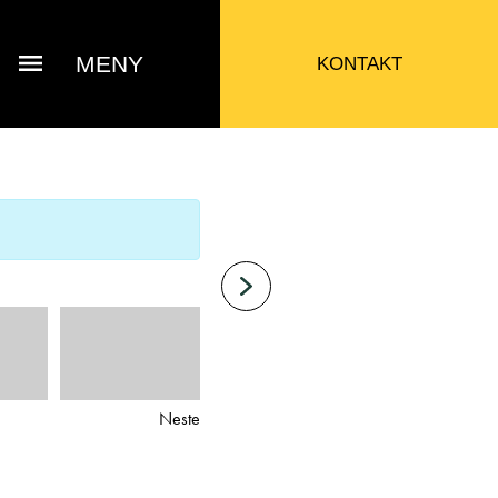
MENY
KONTAKT
Neste
 Jacob Sausjord
Selger