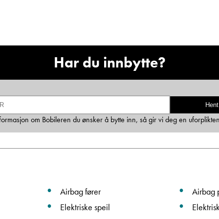
Ta kontakt
Har du innbytte?
Lurer du på noe? Spør!
Sted
Hent
informasjon om Bobileren du ønsker å bytte inn, så gir vi deg en uforplikte
Hva gjelder det?
E-post
Airbag fører
Airbag 
Navn
Elektriske speil
Elektris