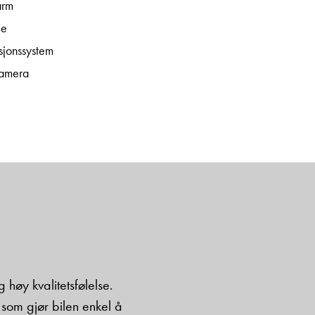
arm
me
jonssystem
amera
 høy kvalitetsfølelse.
som gjør bilen enkel å