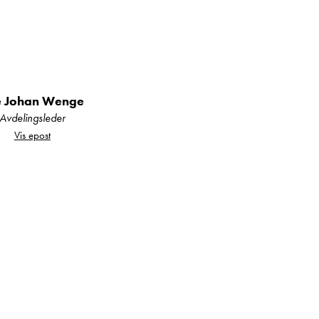
 går til fjells, langs
e Johan Wenge
teriøret gir følelsen av
Avdelingsleder
Vis epost
e: