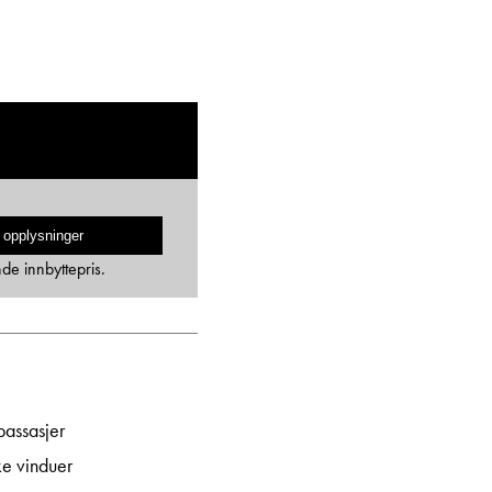
 opplysninger
nde innbyttepris.
passasjer
ke vinduer