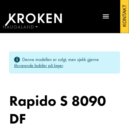
Rapido
KONTAKT
S
8090
HAUGALAND
BODØ
DF
HAUGALAND
Kontakt Førresfjorden
2017
ÅLESUND
Denne modellen er solgt, men sjekk gjerne
ÅNDALSNES
Bobiler
tilsvarende bobiler på lager
.
Rapido S 8090
DF
Morten Tordal
Avdelingsleder