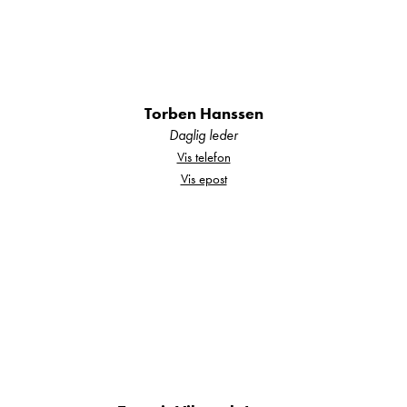
Din sikkerhet:
Alle våre bobiler og campingvogner er
fukttestet og det foreligger
tilstandsrapport.
Torben Hanssen
Daglig leder
Alle våre bobiler er EU-godkjent og skal
Vis telefon
ha utført service i henhold til
Vis epost
serviceprogram, eller det utføres før bilen
overleveres.
Eventuell registerreim skal være byttet i
henhold til intervall, alternativt byttes den
før bilen overleveres.