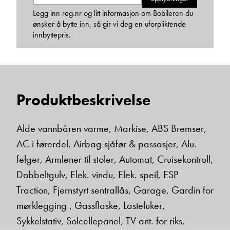
Legg inn reg.nr og litt informasjon om Bobileren du
ønsker å bytte inn, så gir vi deg en uforpliktende
Janne Solberg Holthe
innbyttepris.
Serviceleder/kundemottak
Vis telefon
Vis epost
Produktbeskrivelse
Alde vannbåren varme, Markise, ABS Bremser,
AC i førerdel, Airbag sjåfør & passasjer, Alu.
felger, Armlener til stoler, Automat, Cruisekontroll,
Dobbeltgulv, Elek. vindu, Elek. speil, ESP
Traction, Fjernstyrt sentrallås, Garage, Gardin for
May-Liz Bringedal
mørklegging , Gassflaske, Lasteluker,
Butikkselger
Sykkelstativ, Solcellepanel, TV ant. for riks,
Vis telefon