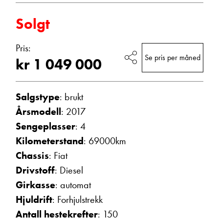
Vis telefon
Solgt
Vis epost
Pris:
Se pris per måned
kr 1 049 000
Salgstype
: brukt
Årsmodell
: 2017
Sengeplasser
: 4
Kilometerstand
: 69000km
Morten Knutsen
Chassis
: Fiat
Salgssjef
Drivstoff
: Diesel
Vis telefon
Vis epost
Girkasse
: automat
Hjuldrift
: Forhjulstrekk
Antall hestekrefter
: 150