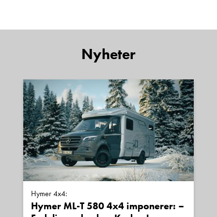
Denne siden er beskyttet av reCAPTCHA og Google
Personvernerklæring
og
Vilkår for bruk
er gjeldende.
Kontakt avdeling
Nyheter
Hymer 4x4:
Hymer ML-T 580 4x4 imponerer: –