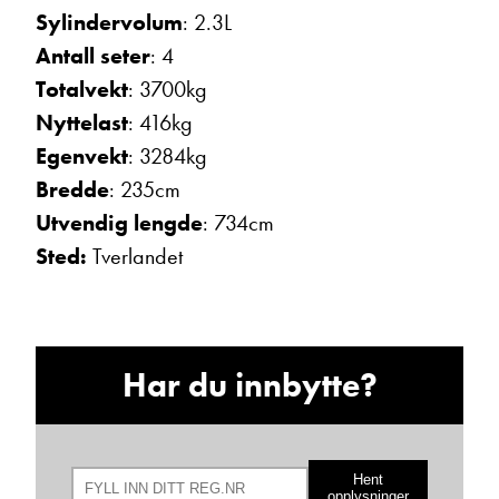
Sylindervolum
: 2.3L
Antall seter
: 4
Totalvekt
: 3700kg
Nyttelast
: 416kg
Egenvekt
: 3284kg
Bredde
: 235cm
Hans Jacob Sausjord
Utvendig lengde
: 734cm
Selger
Sted:
Tverlandet
Vis telefon
Vis epost
Har du innbytte?
Hent
opplysninger