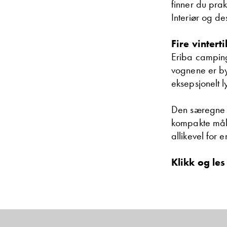
finner du prak
Interiør og d
Fire vintert
Eriba camping
vognene er by
eksepsjonelt l
Den særegne m
kompakte mål.
allikevel for 
Klikk og le