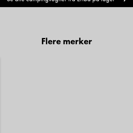
Flere merker
Denne siden er beskyttet av reCAPTCHA og Google
Personvernerklæring
og
Vilkår for bruk
er gjeldende.
Ta kontakt