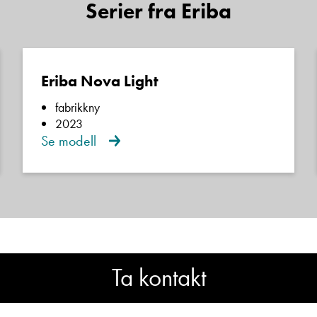
Serier fra Eriba
Navn
Beskrivelse
Eriba Nova Light
fabrikkny
2023
Se modell
Denne siden er beskyttet av reCAPTCHA og Google
Personvernerklæring
og
Vilkår for bruk
er gjeldende.
Ta kontakt
Ta kontakt