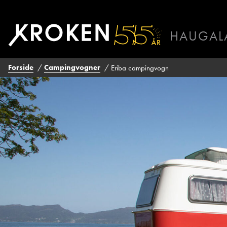
Eriba
campingvogn
HAUGAL
BODØ
HAUGAL
Forside
Campingvogner
Eriba campingvogn
ÅLESUND
ÅNDALSN