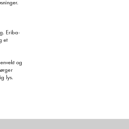
øsninger.
g. Eriba-
g et
genvekt og
sørger
ig lys.