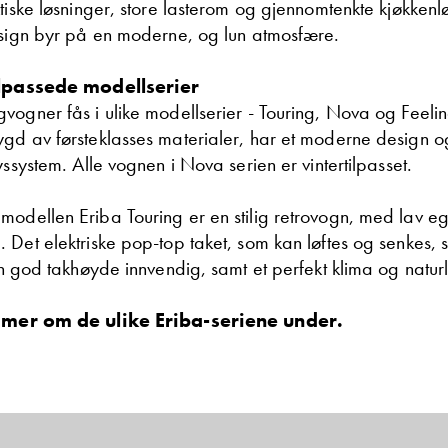
tiske løsninger, store lasterom og gjennomtenkte kjøkkenl
esign byr på en moderne, og lun atmosfære.
Ta kontakt
ilpassede modellserier
vogner fås i ulike modellserier - Touring, Nova og Feelin
gd av førsteklasses materialer, har et moderne design o
Lurer du på noe? Spør!
yssystem. Alle vognen i Nova serien er vintertilpasset.
odellen Eriba Touring er en stilig retrovogn, med lav e
Sted
 Det elektriske pop-top taket, som kan løftes og senkes, 
en god takhøyde innvendig, samt et perfekt klima og naturl
Hva gjelder det?
s mer om de ulike Eriba-seriene under.
E-post