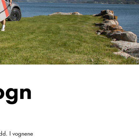
 Jacob Sausjord
Selger
Vis telefon
Vis epost
ogn
edd. I vognene