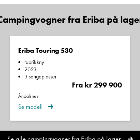
Lurer du på noe? Spør!
Campingvogner fra Eriba på lage
Sted
Eriba Touring 530
Hva gjelder det?
fabrikkny
2023
3 sengeplasser
E-post
Fra kr 299 900
Åndalsnes
Navn
Se modell
Beskrivelse
Se alle campingvogner fra Eriba på lager