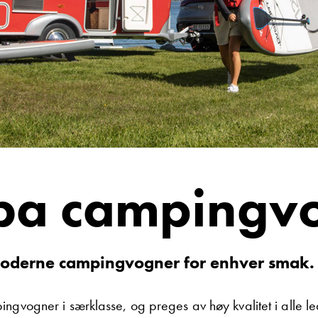
al
Morten Knutsen
Hans
r
Salgssjef
Vis telefon
Vis epost
iba campingv
olthe
May-Liz Bringedal
mottak
Butikkselger
moderne campingvogner for enhver smak.
Vis telefon
Vis epost
ingvogner i særklasse, og preges av høy kvalitet i alle l