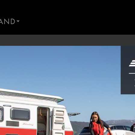
AND
AND
ES
Kontakt Førresfjorden