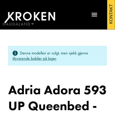
Adria
KONTAKT
Adora
593
HAUGALAND
BODØ
UP
HAUGALAND
Kontakt Førresfjorden
Queenbed
ÅLESUND
Denne modellen er solgt, men sjekk gjerne
ÅNDALSNES
-
tilsvarende bobiler på lager
.
Aldevarme
2022
Adria Adora 593
Campingvogner
UP Queenbed -
Morten Tordal
Avdelingsleder