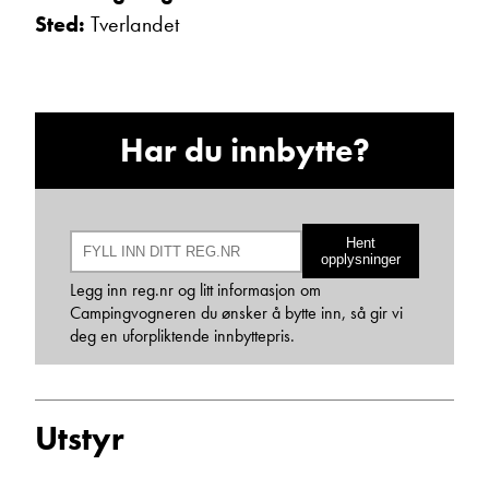
Sted:
Tverlandet
Har du innbytte?
Hans Jacob Sausjord
Selger
Hent
Vis telefon
opplysninger
Vis epost
Legg inn reg.nr og litt informasjon om
Campingvogneren du ønsker å bytte inn, så gir vi
deg en uforpliktende innbyttepris.
Utstyr