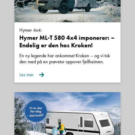
Telefon/Mobil
Hymer 4x4:
Hymer ML-T 580 4x4 imponerer: –
Endelig er den hos Kroken!
Spørsmål / beskjed
En ny legende har ankommet Kroken – og vi tok
den med på en prøvetur oppover fjellheimen.
Les mer
Denne siden er beskyttet av reCAPTCHA og Google
Personvernerklæring
og
Vilkår for bruk
er gjeldende.
Kontakt avdeling