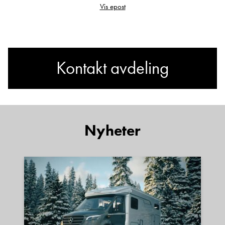
påmontert av produsenten og/eller senere av
Vis epost
andre, vil komme i tillegg til den vekten som er
angitt som egenvekt i vognkortet.
Kontakt avdeling
Vi tar forbehold om feil i annonsen.
Har du spørsmål om Adria
Nyheter
Adora 593 UP Queenbed -
Aldevarme?
Sted
E-post