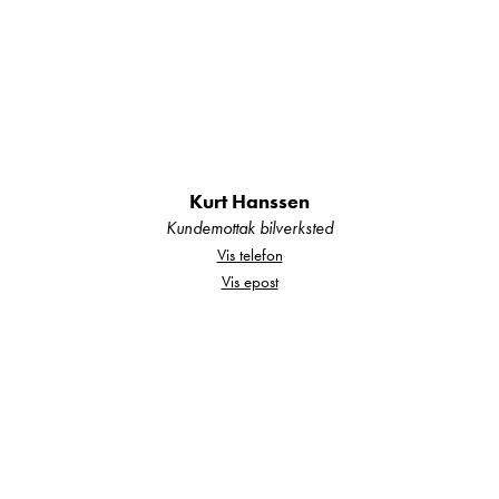
samarbeidspartnere hvis mulig.
Vi gjør oppmerksom på at utstyr som ligger løst i
enheten som vinterdekk, telt og markisevegger
ect. Så er dette noe som ikke er garanti på og
Kurt Hanssen
Kundemottak bilverksted
bare følger med enheten.
Vis telefon
Vis epost
Salgsobjektet kan ha blitt fremvist for kunder eller
brukt i butikkens utstilling eller blitt brukt i utleie.
Forbehold om vekt