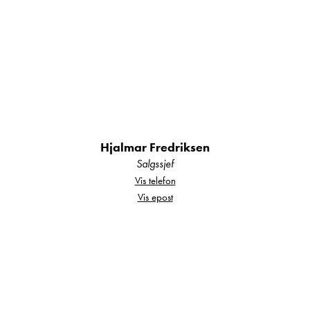
Vi er NCB-autorisert caravanforhandler i
Nordland og representerer kvalitetsmerkene
Hymer, Bürstner, Carado og Polar, og du finner
alltid et godt utvalg nye og brukte campingbiler
og campingvogner hos oss.
Hjalmar Fredriksen
Salgssjef
Vis telefon
Vis epost
Din sikkerhet:
Alle våre bobiler og campingvogner er
fukttestet og det foreligger
tilstandsrapport.