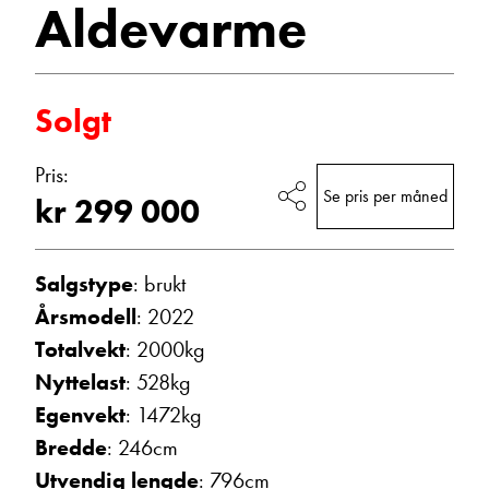
Aldevarme
Vis telefon
Vis epost
Solgt
Pris:
Se pris per måned
kr 299 000
Salgstype
: brukt
Årsmodell
: 2022
Morten Knutsen
Totalvekt
: 2000kg
Salgssjef
Nyttelast
: 528kg
Vis telefon
Vis epost
Egenvekt
: 1472kg
Bredde
: 246cm
Utvendig lengde
: 796cm