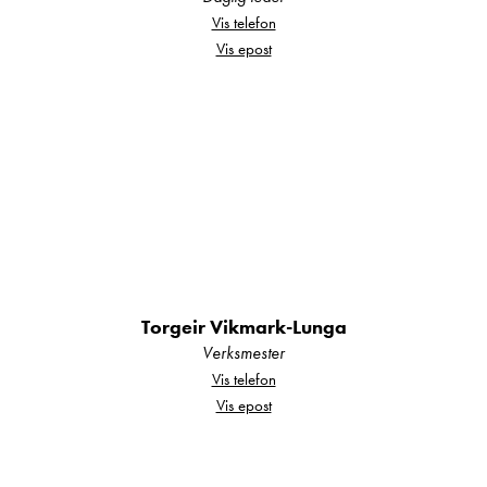
mnd garanti.
Vis telefon
Vis epost
Innbytte:
Vi tar de fleste bobiler og campingvogner i
innbytte.
Finansiering:
Vi tilbyr gunstige finansieringstilbud gjennom våre
samarbeidspartnere.
Torgeir Vikmark-Lunga
Utstyr:
Verksmester
Vi monterer det meste av utstyr ved vårt verksted,
Vis telefon
Vis epost
som f.esk. markise, parabolantenne, sykkelstativ,
ryggekamera etc. Utstyr som f.eks. hengerfeste
og webasto kan vi ordne via våre