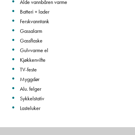
Alde vannbåren varme
Batteri + lader
Janne Solberg Holthe
Ferskvanntank
Serviceleder/kundemottak
Gassalarm
Vis telefon
Gassflaske
Vis epost
Gulvvarme el
Kjøkkenvifte
TV-feste
Myggdør
Alu. felger
Sykkelstativ
Lasteluker
May-Liz Bringedal
Butikkselger
Vis telefon