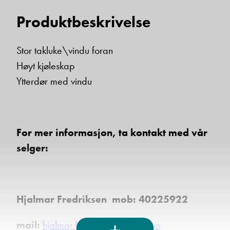
Vis epost
Produktbeskrivelse
Stor takluke\vindu foran
Ta kontakt
Høyt kjøleskap
Ytterdør med vindu
Lurer du på noe? Spør!
For mer informasjon, ta kontakt med vår
selger:
Sted
Hva gjelder det?
Hjalmar Fredriksen mob: 40225922
mail:
hjalmar.fredriksen@kroken.no
E-post