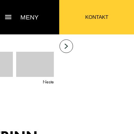
MENY
KONTAKT
Neste
 Jacob Sausjord
Selger