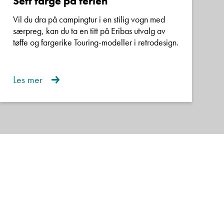
Sett farge på ferien
er ønskelig ved
Vil du dra på campingtur i en stilig vogn med
særpreg, kan du ta en titt på Eribas utvalg av
tøffe og fargerike Touring-modeller i retrodesign.
ekt som standard, og
Les mer
 vognprat, vi står klar