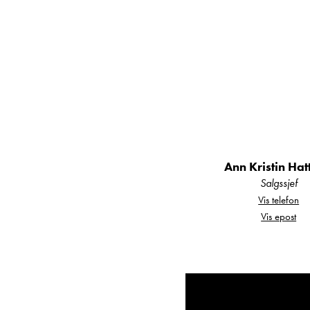
Vinterisolerte
v
Kjøkken & oppholdsrom
Elegant kjøkken
Ann Kristin Ha
skuffer med soft-c
Salgssjef
Vis telefon
Vis epost
Kjøleskap på
167