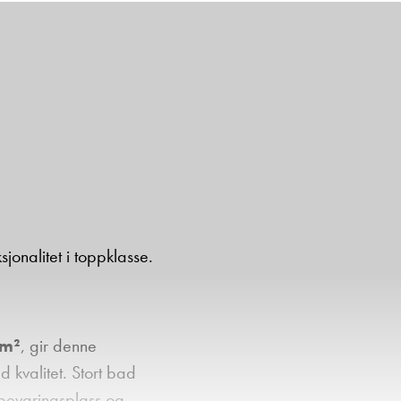
jonalitet i toppklasse.
 m²
, gir denne
kvalitet. Stort bad
pbevaringsplass og