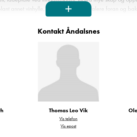
lant annet vinhylle, lydpakke med høytalere foran og bak, 
Kontakt Åndalsnes
te klasse
med omfattende standardpakke:
n varme
med smart berøringspanel og fire varmesløyfer.
th
Thomas Leo Vik
Ol
ystem
for stabilt og behagelig inneklima.
Vis telefon
Vis epost