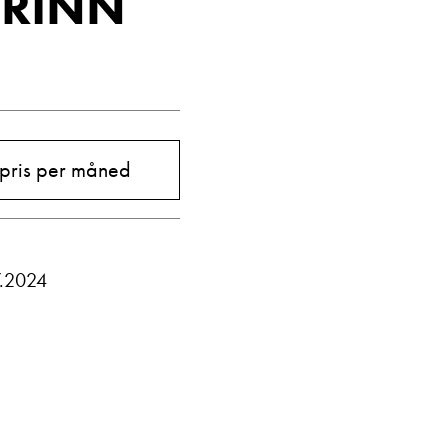
TRINN
Vis telefon
Vis epost
 pris per måned
7.2024