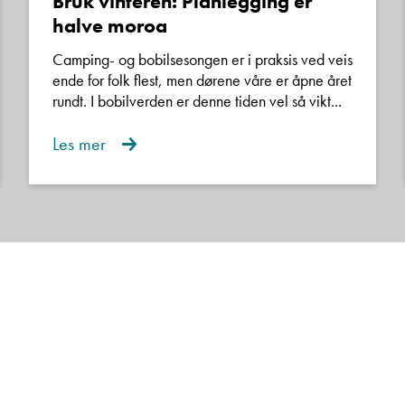
Bruk vinteren: Planlegging er
sjon, og vi er behjelpelig med henting der om det er det 
halve moroa
Camping- og bobilsesongen er i praksis ved veis
i annonsen.
ende for folk flest, men dørene våre er åpne året
rundt. I bobilverden er denne tiden vel så vikt...
campingvogner oppgis med veiledende nyttelast og egenv
Denne siden er beskyttet av reCAPTCHA og Google
Les mer
Personvernerklæring
og
Vilkår for bruk
er gjeldende.
derfor påvirke vekten på salgsobjektet.
Kontakt avdeling
n av våre trivelige selgere for en hyggelig bobil- og/eller