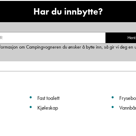
Har du innbytte?
Ta kontakt
Lurer du på noe? Spør!
Hent
 informasjon om Campingvogneren du ønsker å bytte inn, så gir vi deg en 
Sted
Hva gjelder det?
Fast toalett
Frysebo
E-post
Kjøleskap
Vannbå
Navn