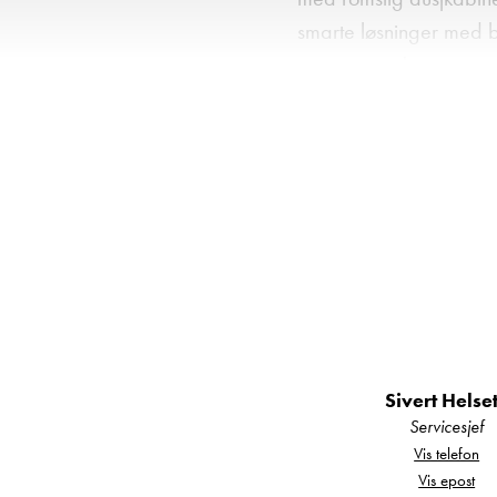
smarte løsninger med b
og mye mer!
Standardutstyr i yppers
Royal‑serien kommer 
Alde vannbåre
Sivert Helse
Servicesjef
Ventilasjonss
Vis telefon
Vis epost