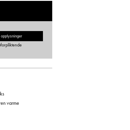
 opplysninger
uforpliktende
ks
ren varme