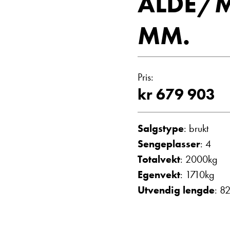
ALDE/M
Vis telefon
Vis epost
MM.
Pris:
kr 679 903
Salgstype
: brukt
Sengeplasser
: 4
Janne Solberg H
Totalvekt
: 2000kg
Serviceleder/kunde
Egenvekt
: 1710kg
Vis telefon
Utvendig lengde
: 8
Vis epost