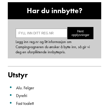
Har du innbytte?
Hent
opplysninger
Legg inn reg.nr og litt informasjon om
Hans Jacob Sausjord
Campingvogneren du ønsker å bytte inn, så gir vi
Selger
deg en uforpliktende innbyttepris.
Vis telefon
Vis epost
Utstyr
Alu. Felger
Dyrefri
Fast toalett