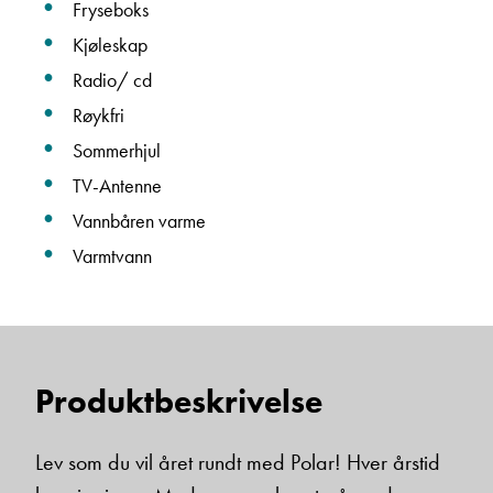
Fryseboks
Kjøleskap
Janne Solberg Holthe
Radio/ cd
Serviceleder/kundemottak
Røykfri
Vis telefon
Vis epost
Sommerhjul
TV-Antenne
Vannbåren varme
Varmtvann
Produktbeskrivelse
May-Liz Bringedal
Butikkselger
Lev som du vil året rundt med Polar! Hver årstid
Vis telefon