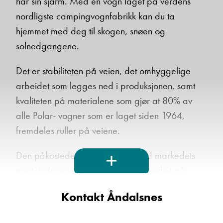
har sin sjarm. Med en vogn laget på verdens
Vis epost
nordligste campingvognfabrikk kan du ta
hjemmet med deg til skogen, snøen og
solnedgangene.
Ta kontakt
Det er stabiliteten på veien, det omhyggelige
arbeidet som legges ned i produksjonen, samt
kvaliteten på materialene som gjør at 80% av
Lurer du på noe? Spør!
alle Polar- vogner som er laget siden 1964,
fremdeles ruller på veiene.
Sted
Den påkostede konstruksjonen med markedets
mest vridningsstive karosseri gir sikkerhet på
Hva gjelder det?
veien året rundt, og på alle slags veiunderlag.
Kontakt Åndalsnes
En av hemmelighetene er at skjøtene i gulvfineren
monteres med spesielle forsterkningsplater.
E-post