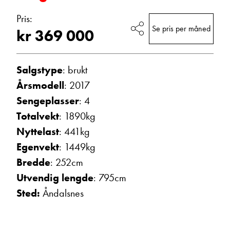
Vis telefon
Pris:
Vis epost
Se pris per måned
kr 369 000
Salgstype
: brukt
Årsmodell
: 2017
Sengeplasser
: 4
Totalvekt
: 1890kg
Nyttelast
: 441kg
Egenvekt
: 1449kg
Morten Knutsen
Bredde
: 252cm
Salgssjef
Utvendig lengde
: 795cm
Vis telefon
Sted:
Åndalsnes
Vis epost