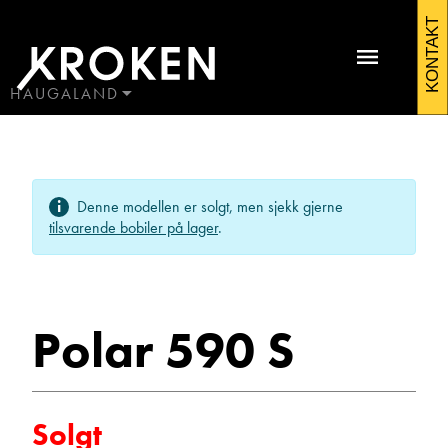
Polar
KONTAKT
590
S
HAUGALAND
BODØ
2017
HAUGALAND
Kontakt Førresfjorden
Campingvogner
ÅLESUND
Denne modellen er solgt, men sjekk gjerne
ÅNDALSNES
tilsvarende bobiler på lager
.
Polar 590 S
Morten Tordal
Solgt
Avdelingsleder