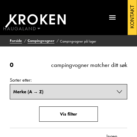
Campingvogner
KONTAKT
Filtrering
Vis
på
resultat
lager
HAUGALAND
0
BODØ
Forside
Campingvogner
Campingvogner på lager
HAUGALAND
ÅLESUND
Kontakt Førresfjorden
Pris (kr)
ÅNDALSNES
0
campingvogner matcher ditt søk
Fra
Til
Sorter etter:
Antall sengeplasser
Fra
Til
Vis filter
Antall seter
Ingen