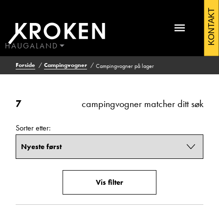
Campingvogner
KONTAKT
Filtrering
Vis
på
resultat
lager
HAUGALAND
7
BODØ
Forside
Campingvogner
Campingvogner på lager
HAUGALAND
ÅLESUND
Kontakt Førresfjorden
Pris (kr)
ÅNDALSNES
7
campingvogner matcher ditt søk
Fra
Til
Sorter etter:
Antall sengeplasser
Fra
Til
Vis filter
Antall seter