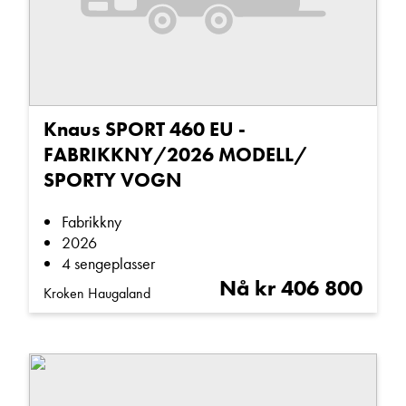
E-post
Navn
Knaus SPORT 460 EU -
FABRIKKNY/2026 MODELL/
Beskrivelse
SPORTY VOGN
Fabrikkny
2026
4 sengeplasser
Nå kr 406 800
Kroken Haugaland
Denne siden er beskyttet av reCAPTCHA og Google
Personvernerklæring
og
Vilkår for bruk
er gjeldende.
Ta kontakt