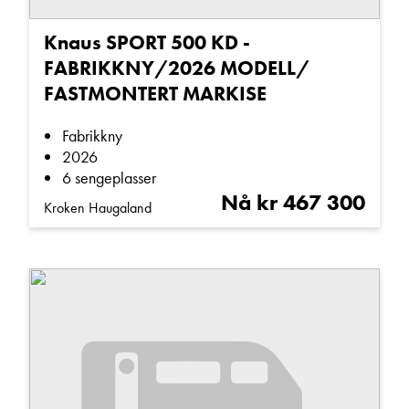
Butikkselger
Gassuttak (0)
Vis telefon
Knaus SPORT 500 KD -
Gulvvarme (5)
Vis epost
FABRIKKNY/2026 MODELL/
Kjøleskap (7)
FASTMONTERT MARKISE
Mikrobølgeovn (0)
Fabrikkny
Myggdør (5)
Ta kontakt
2026
Røykfri (6)
6 sengeplasser
Nå kr 467 300
Stekeovn (1)
Kroken Haugaland
Støtteben (6)
Lurer du på noe? Spør!
Sykkelstativ (1)
TV (2)
Sted
Vannbåren varme (1)
Varmtvann (6)
Hva gjelder det?